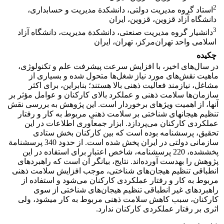
2
استاد گروه مدیریت دولتی، دانشکدة مدیریت و حسابداری،
دانشگاه آزاد قزوین، قزوین، ایران
3
دانشیار گروه مدیریت صنعتی، دانشکدة مدیریت، دانشگاه آزاد
اسلامی واحد تهران‌مرکز، تهران، ایران
چکیده
در سال­‌های اخیر، با افزایش سرعت پیشرفت علم و تکنولوژی،
ماهیت نقش⁭‌های مورد نیاز شغل⁭‌ها متحول شده و بسیاری از
مشاغل، نیازمند فعالیت ذهنی بالا هستند؛ بنابراین، برای اکثر
سازمان‌ها سلامت ذهنی و عملکرد بالای کارکنان و عوامل مؤثر بر
آنها، از اهمیت ویژه­ای برخوردار است. این پژوهش به بررسی نقش
تنظیم هیجان­های شناختی بر سلامت ذهنی مربوط به کار و رفتار
عملکردی کارکنان می‌پردازد. ابزار جمع­آوری اطلاعات در این
تحقیق، پرسشنامه بوده است که بین کارکنان بخش ستادی
سازمانی دولتی در ایران پخش شده است. از حدود 340 پرسشنامة
پخش­شده، 220 پرسشنامه، شاخص اعتبار برای استفاده در این
پژوهش را به­دست آورده‌اند. نتایج، بیانگر آن است که راهبرد‌های
انطباقی تنظیم هیجان‌های شناختی، موجب افزایش سلامت ذهنی
مربوط به کار و رفتار عملکردی کارکنان می‌شود و استفاده از
راهبرد‌های غیر انطباقی تنظیم هیجان‌های شناختی از سوی
کارکنان، سبب کاهش سلامت ذهنی مربوط به کار می­شود، ولی
اثری بر رفتار عملکردی کارکنان ندارد.