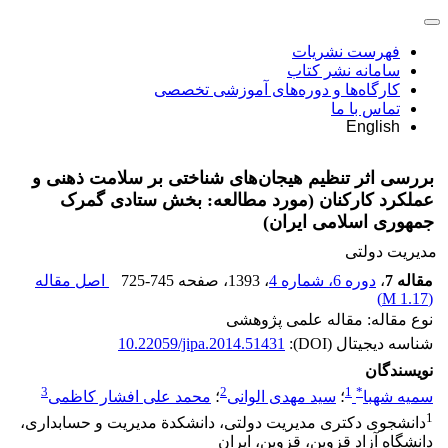
فهرست نشریات
سامانه نشر کتاب
کارگاه‌ها و دوره‌های آموزشی تخصصی
تماس با ما
English
بررسی اثر تنظیم هیجان‌های شناختی بر سلامت ذهنی و
عملکرد کارکنان (مورد مطالعه: بخش ستادی گمرک
جمهوری اسلامی ایران)
مدیریت دولتی
مقاله 7
،
دوره 6، شماره 4
، 1393
، صفحه
725-745
اصل مقاله
)
1.17 M
(
نوع مقاله: مقاله علمی پژوهشی
شناسه دیجیتال (DOI):
10.22059/jipa.2014.51431
نویسندگان
3
2
1
*
سمیه شهبا
؛
سید مهدی الوانی
؛
محمد علی افشار کاظمی
1
دانشجوی دکتری مدیریت دولتی، دانشکدة مدیریت و حسابداری،
دانشگاه آزاد قزوین، قزوین، ایران