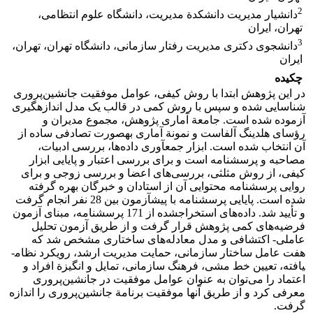
2
دانشیار مدیریت دانشکدة مدیریت، دانشگاه علوم انتظامی،
تهران، ایران
3
دانشجوی دکتری مدیریت رفتار سازمانی، دانشگاه تهران، تهران،
ایران
چکیده
در این پژوهش ابتدا با روش کیفی، عوامل موفقیت جانشین‌پروری
شناسایی شده و سپس با روش کمی در قالب یک مدل اندازه­گیری
آزموده شده است. جامعة آماری پژوهش، مجموع مدیران و
رؤسای هلدینگ آلفاست و نمونة آماری به‎صورت تصادفی ساده از
آن انتخاب شده است. ابزار جمع‎آوری داده‌ها، بررسی ادبیات،
مصاحبه و پرسشنامه است و برای بررسی اعتبار و پایایی ابزار
کیفی، از روش مثلثی، بررسی‌های اعضا و بررسی زوجی و برای
روایی پرسشنامه محتوایی آن از استادان و خبرگان بهره گرفته
شده است. پایایی پرسشنامه با پیش‎آزمون بین 28 نفر انجام گرفت
و تأیید شد. داده‌های استخراج­شده از 171 پرسشنامه، مبنای آزمون
فرضیه‌های کمی پژوهش قرار گرفت و از طریق آزمون تحلیل
عاملی- اکتشافی و مدل معادله‌های ساختاری مشخص شد که
هفت عامل ساختار سازمانی، حمایت مدیریت ارشد، رویکرد نظام­
یافته، تعیین خط مشی، فرهنگ سازمانی، تمایل و انگیزة افراد و
اعتماد را می‌توان به عنوان عوامل موفقیت در جانشین‌پروری
معرفی کرد و از طریق آنها موفقیت برنامة جانشین‌پروری را اندازه
گرفت.