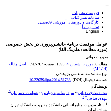
فهرست نشریات
سامانه نشر کتاب
کارگاه‌ها و دوره‌های آموزشی تخصصی
تماس با ما
English
عوامل موفقیت برنامۀ جانشین‌پروری در بخش خصوصی
(مورد مطالعه: هلدینگ آلفا)
مدیریت دولتی
مقاله 8
،
دوره 6، شماره 4
، 1393
، صفحه
747-767
اصل مقاله
)
1.14 M
(
نوع مقاله: مقاله علمی پژوهشی
شناسه دیجیتال (DOI):
10.22059/jipa.2014.51733
نویسندگان
2
1
1
محمدصادق ضیائی
؛
سیدرضا سیدجوادین
؛
شهامت حسینیان
؛
3
*
مهدی فتاحی
1
استاد مدیریت منابع انسانی دانشکدة مدیریت، دانشگاه تهران،
تهران، ایران