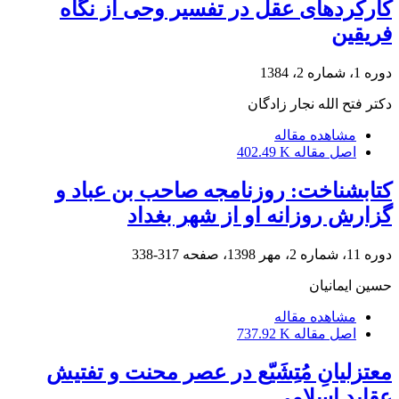
کارکردهای عقل در تفسیر وحی از نگاه
فریقین
دوره 1، شماره 2، 1384
دکتر فتح الله نجار زادگان
مشاهده مقاله
اصل مقاله
402.49 K
کتابشناخت: روزنامجه صاحب بن عباد و
گزارش روزانه او از شهر بغداد
دوره 11، شماره 2، مهر 1398، صفحه
317-338
حسین ایمانیان
مشاهده مقاله
اصل مقاله
737.92 K
معتزلیانِ مُتِشَیّع در عصر محنت و تفتیش
عقاید اسلامی