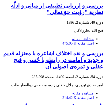
بررسی و ارزیابی تطبیقی از مبانی و ادلّه
نظریة "رؤیت حق‌تعالی"
دوره 40، شماره 2، 1386
فتح الله نجارزادگان
مشاهده مقاله
اصل مقاله
475.05 K
بررسی و نقد اختلاف اشاعره با معتزله قدیم
و جدید و امامیه در رابطه با حُسن و قبح
عقلی و ثمره‌ی اصولی آن
دوره 54، شماره 2، اسفند 1400، صفحه
298-287
امیر صادق تبریزی، جلال جلالی زاده، مصطفی ذوالفقار طلب
مشاهده مقاله
اصل مقاله
214.42 K