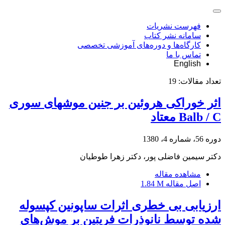
فهرست نشریات
سامانه نشر کتاب
کارگاه‌ها و دوره‌های آموزشی تخصصی
تماس با ما
English
تعداد مقالات:
19
اثر خوراکی هروئین بر جنین موشهای سوری
Balb / C معتاد
دوره 56، شماره 4، 1380
دکتر سیمین فاضلی پور، دکتر زهرا طوطیان
مشاهده مقاله
اصل مقاله
1.84 M
ارزیابی بی خطری اثرات ساپونین کپسوله
شده توسط نانوذرات فریتین بر موش‌های