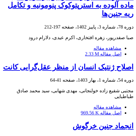
ماده آلوده به استرپتوکوک پنومونیه و تکامل
ریه جنین‌ها
دوره 78، شماره 3، پاییز 1402، صفحه
197-212
صبا صفدرپور، زهره افتخاری، اکرم عیدی، دلارام درود
مشاهده مقاله
اصل مقاله
2.33 M
اصلاح ژنتیک انسان از منظر عقل‌گرایی کانت
دوره 54، شماره 1، بهار 1403، صفحه
41-64
مجتبی شفیع زاده خولنجانی، مهدی شهابی، سید محمد صادق
طباطبایی
مشاهده مقاله
اصل مقاله
969.56 K
انجماد جنین خرگوش