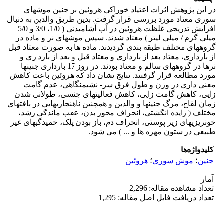
در این پژوهش اثرات اعتیاد خوراکی هروئین بر جنین موشهای
سوری معتاد مورد بررسی قرار گرفت. بدین طریق والدین به دنبال
افزایش تدریجی غلظت هروئین در آب آشامیدنی ( 1/0، 3/0 و 5/0
میلی گرم / میلی لیتر ) معتاد شدند. سپس موشهای نر و ماده در
گروههای مختلف طبقه بندی گردیدند. ماده ها به صورت معتاد قبل
از بارداری، معتاد بعد از بارداری و معتاد قبل و بعد از بارداری و
نرها در گروههای سالم و معتاد بودند. در روز 17 بارداری جنینها
مورد مطالعه قرار گرفتند. نتایج نشان داد که هروئین باعث کاهش
معنی داری در وزن و طول فرق سر- نشیمنگاهی، عدم گامت
زایی، کاهش گامت زایی، کاهش فعالیتهای جنسی، طولانی شدن
زمان لقاح، مرگ جنینها و والدین و همچنین ناهنجاریهایی در بافتهای
مختلف ( زایده انگشتی، انحراف محور بدن، عقب ماندگی رشد،
خونریزیهای زیر پوستی، انحراف دم، باز بودن پلک، خمیدگیهای غیر
طبیعی در ستون مهره ها و ... ) می شود.
کلیدواژه‌ها
جنین
؛
موش سوری
؛
هروئین
آمار
تعداد مشاهده مقاله: 2,296
تعداد دریافت فایل اصل مقاله: 1,295