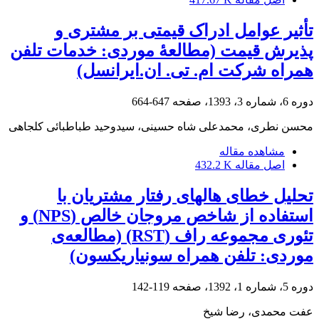
تأثیر عوامل ادراک قیمتی بر مشتری و
پذیرش قیمت (مطالعۀ موردی: خدمات تلفن
همراه شرکت ام. تی. ان.ایرانسل)
دوره 6، شماره 3، 1393، صفحه
647-664
محسن نطری، محمدعلی شاه حسینی، سیدوحید طباطبائی کلجاهی
مشاهده مقاله
اصل مقاله
432.2 K
تحلیل خطای هاله‏ای رفتار مشتریان با
استفاده از شاخص مروجان خالص (NPS) و
تئوری مجموعه راف (RST) (مطالعه‌ی
موردی: تلفن همراه سونی‏اریکسون)
دوره 5، شماره 1، 1392، صفحه
119-142
عفت محمدی، رضا شیخ