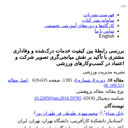
فهرست نشریات
سامانه نشر کتاب
کارگاه‌ها و دوره‌های آموزشی تخصصی
تماس با ما
English
بررسی رابطۀ بین کیفیت خدمات درک‌شده و وفاداری
مشتری با تأکید بر نقش میانجی‌گری تصویر شرکت و
اعتماد در کسب‌وکارهای ورزشی
نشریه مدیریت ورزشی
مقاله 10
،
دوره 8، شماره 4
، 1395
، صفحه
619-635
اصل مقاله
)
169.51 K
(
نوع مقاله: مقاله پژوهشی
شناسه دیجیتال (DOI):
10.22059/jsm.2016.59785
نویسندگان
2
1
*
بابک ضیاء
؛
محمدمهدی طوطی فر طهران پور
1
استادیار دانشکدۀ کارآفرینی، دانشگاه تهران، تهران، ایران
2