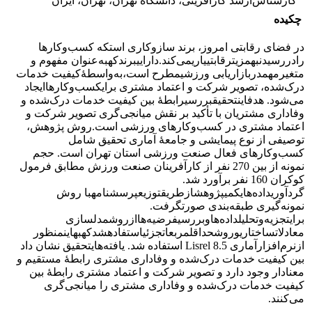
کارشناس‌ارشد کارآفرینی، دانشگاه تهران، تهران، ایران
چکیده
در فضای رقابتی امروز، برند سازوکاری استکه کسب‌وکارها
رادررسیدنبهمزیترقابتییاریمی‌کند.داراییبرندکهبه‌عنوان مفهوم و
متغیرمهمدربازاریابی ورزشیمطرح است،به‌واسطۀکیفیت خدمات
درک‌شده، تصویر شرکت و اعتماد مشتری برایکسب‌وکارهاایجاد
می‌شود. هدفاینتحقیقبررسیرابطۀ بین کیفیت خدمات درک‌شده و
وفاداری مشتریان با تأکید بر نقش میانجی‌گری تصویر شرکت و
اعتماد مشتری در کسب‌وکارهای ورزشی است.روش پژوهش،
توصیفی از نوع پیمایشی و جامعۀ آماری تحقیق شامل
کسب‌وکارهای فعال صنعت ورزشی استان تهران است. حجم
نمونه از بین 270 نفر از کارآفرینان صنعت ورزش مطابق فرمول
کوکران 160 نفر برآورد شد.
گردآوریداده‌هایکمیپژوهشازطریقتوزیعپرسشنامهبا روش
نمونه‌گیری طبقه‌بندی صورتگرفت.
برایتجزیه‌وتحلیلداده‌هاوبررسیفرضیه‌هاازروشمدلسازی
معادلاتساختاریوروشحداقلمربعاتجزئیاستفادهشدکهبهاینمنظور
ازنرم‌افزارآماری 8.5 Lisrel استفاده شد. یافته‌هایتحقیق نشان داد
بین کیفیت خدمات درک‌شده و وفاداری مشتری رابطۀ مستقیم و
معنادار وجود دارد و تصویر شرکت و اعتماد مشتری رابطۀ بین
کیفیت خدمات درک‌شده و وفاداری مشتری را میانجی‌گری
می‌کنند.