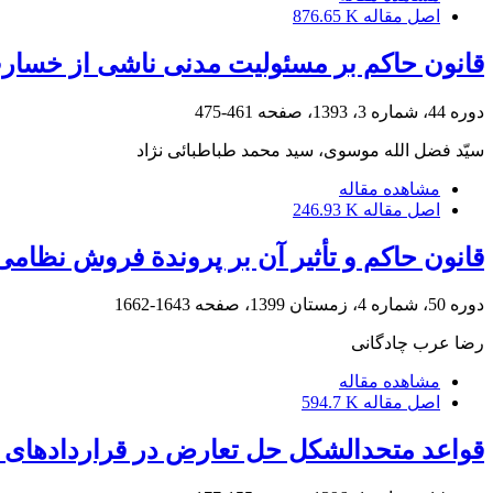
اصل مقاله
876.65 K
قانون حاکم بر مسئولیت مدنی ناشی از خسا
دوره 44، شماره 3، 1393، صفحه
461-475
سیّد فضل الله موسوی، سید محمد طباطبائی نژاد
مشاهده مقاله
اصل مقاله
246.93 K
قانون حاکم و تأثیر آن بر پروندة فروش نظامی خارجی (FMS) در دیوان دعاوی ایرا
دوره 50، شماره 4، زمستان 1399، صفحه
1643-1662
رضا عرب چادگانی
مشاهده مقاله
اصل مقاله
594.7 K
قواعد متحدالشکل حل تعارض در قراردادهای تج