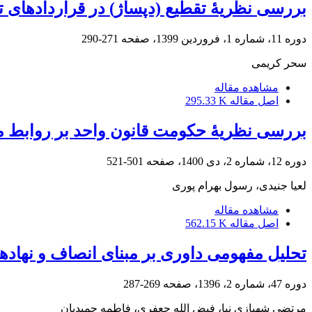
بررسی نظریۀ تقطیع (دپساژ) در قراردادهای تجار
دوره 11، شماره 1، فروردین 1399، صفحه
271-290
سحر کریمی
مشاهده مقاله
اصل مقاله
295.33 K
بررسی نظریۀ حکومت قانون واحد بر روابط متع
دوره 12، شماره 2، دی 1400، صفحه
501-521
لعیا جنیدی، رسول بهرام پوری
مشاهده مقاله
اصل مقاله
562.15 K
تحلیل مفهومی داوری بر مبنای انصاف و نهاده
دوره 47، شماره 2، 1396، صفحه
269-287
مرتضی شهبازی نیا، فیض الله جعفری، فاطمه حمیدیان