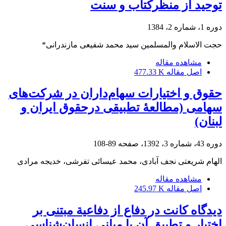
توحید از منظرکتاب و سنت
دوره 1، شماره 2، 1384
حجت الاسلام والمسلمین سید محمد شفیعى مازندرانى*
مشاهده مقاله
اصل مقاله
477.33 K
حقوق و اختیارات سهام‌داران در شرکت‌های
سهامی (مطالعۀ تطبیقی درحقوق ایران و
لبنان)
دوره 43، شماره 3، 1392، صفحه
89-108
الهام شریعتی نجف آبادی، محمد عیسائی تفرشی، خدیجه مرادی
مشاهده مقاله
اصل مقاله
245.97 K
دیدگاه کانت در دفاع از دفاعیة مبتنی بر
اختیار و تطبیق آن با مبانی انسان‌شناسی