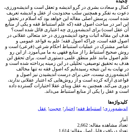
چکیده
کمال و سعادت بشری در گرو اندیشه و تعقل است و اندیشه‌ورزی،
دعوت به تفکر و همچنین سلب محدودیت از عقل و اندیشه تعریف
شده است. پرسش اصلی مقاله این خواهد بود که اسلام در تحقق
این امر در مباحث اصول فقه (که علم استنباط فقه و یکی از منابع
آن عقل است) برای اندیشه‌ورزی چه اعتباری قائل شده است؟
هدف این مقاله اثبات وجود اندیشه‌ورزی در حد متعالی عقلانی در
اصول فقه است، چراکه اصول فقه؛ علم به قواعد عمومی و
عناصر مشترک در عملیات استنباط احکام شرعی (فرعی) است و
روش صحیح استنباط را از منابع فقهی به ما مى‌آموزد. از این‌ رو
علم اصول مانند علم منطق علمی دستورى است. برای تحقق این
هدف به تحقیق توصیفی- تحلیلی در این زمینه پرداخته شده است و
در نهایت به این نتیجه رسیده‌ایم که اصول فقه نه تنها مخالف
اندیشه‌ورزی نیست، حتی برای درست‌ اندیشیدن نیز اصول و
قواعدی ارائه کرده است و از روش‌هایی که اعتبار عقلانی ندارند،
دوری می‌کند. همچنین به عقل وبنای‌ عقلا اختیارات گسترده داده
است و عقل را یکی از منابع استنباط می‌داند.
کلیدواژه‌ها
اندیشه‌ورزی
؛
استنباط فقه
؛
اختیار
؛
حجیت
؛
عقل
آمار
تعداد مشاهده مقاله: 2,662
تعداد دریافت فایل اصل مقاله: 1,614