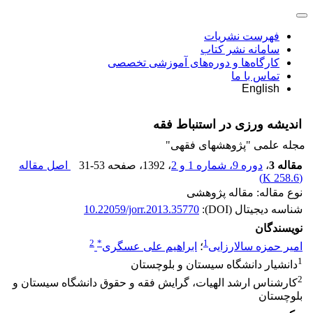
فهرست نشریات
سامانه نشر کتاب
کارگاه‌ها و دوره‌های آموزشی تخصصی
تماس با ما
English
اندیشه ورزی در استنباط فقه
مجله علمی "پژوهشهای فقهی"
مقاله 3
،
دوره 9، شماره 1 و 2
، 1392
، صفحه
31-53
اصل مقاله
)
258.6 K
(
نوع مقاله: مقاله پژوهشی
شناسه دیجیتال (DOI):
10.22059/jorr.2013.35770
نویسندگان
2
*
1
امیر حمزه سالارزایی
؛
ابراهیم علی عسگری
1
دانشیار دانشگاه سیستان و بلوچستان
2
کارشناس ارشد الهیات، گرایش فقه و حقوق دانشگاه سیستان و
بلوچستان