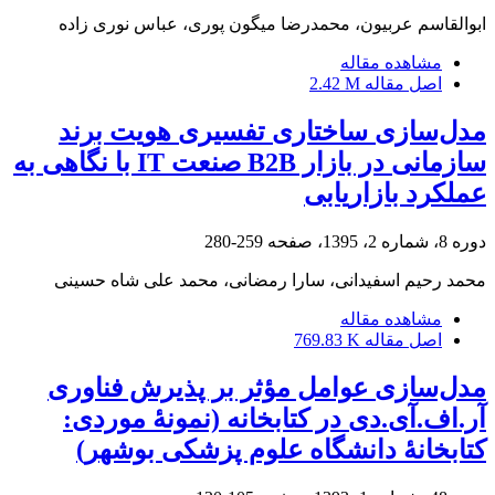
ابوالقاسم عربیون، محمدرضا میگون پوری، عباس نوری زاده
مشاهده مقاله
اصل مقاله
2.42 M
مدل‌سازی ساختاری تفسیری هویت برند
سازمانی در بازار B2B صنعت IT با نگاهی به
عملکرد بازاریابی
دوره 8، شماره 2، 1395، صفحه
259-280
محمد رحیم اسفیدانی، سارا رمضانی، محمد علی شاه حسینی
مشاهده مقاله
اصل مقاله
769.83 K
مدل‌سازی عوامل مؤثر بر پذیرش فناوری
آر.اف.آی.دی در کتابخانه (نمونۀ موردی:
کتابخانۀ دانشگاه علوم پزشکی بوشهر)