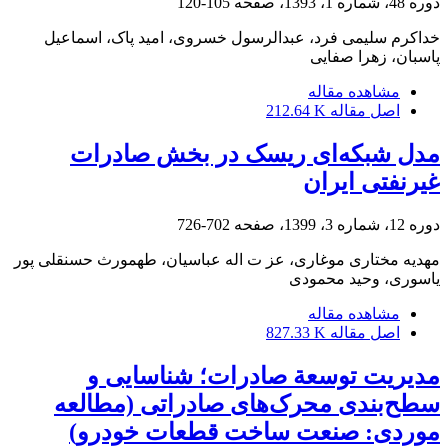
دوره 48، شماره 1، 1393، صفحه
105-120
خداکرم سلیمی فرد، عبدالرسول خسروی، امید پاک، اسماعیل
پاسبان، زهرا صفایی
مشاهده مقاله
اصل مقاله
212.64 K
مدل شبکه‌ای ریسک در بخش صادرات
غیرنفتی ایران
دوره 12، شماره 3، 1399، صفحه
702-726
مهدیه مختاری موغاری، عز ت اله عباسیان، طهمورث حسنقلی پور
یاسوری، وحید محمودی
مشاهده مقاله
اصل مقاله
827.33 K
مدیریت توسعة صادرات؛ شناسایی و
سطح‌بندی محرک‌های صادراتی (مطالعه
موردی: صنعت ساخت قطعات خودرو)