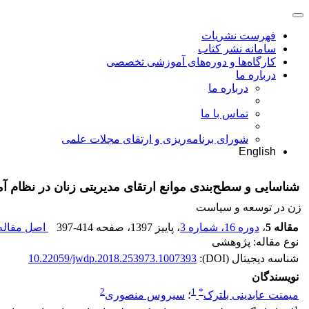
فهرست نشریات
سامانه نشر کتاب
کارگاه‌ها و دوره‌های آموزشی تخصصی
درباره ما
درباره ما
تماس با ما
شورای برنامه‌ریزی و ارتقای مجلات علمی
English
شناسایی و سطح‌بندی موانع ارتقای مدیریتی زنان در نظام
زن در توسعه و سیاست
مقاله 5
،
دوره 16، شماره 3
، پاییز 1397
، صفحه
397-414
اصل مقاله 
نوع مقاله: پژوهشی
شناسه دیجیتال (DOI):
10.22059/jwdp.2018.253973.1007393
نویسندگان
2
1
*
میمنت عابدینی بلترک
؛
سیروس منصوری