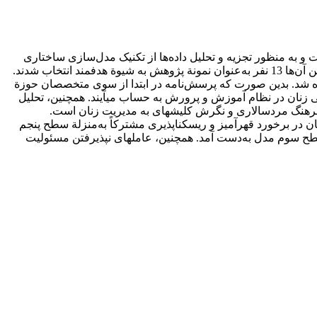
ه منظور تجزیه و تحلیل داده‌ها از تکنیک مدل‌سازی ساختاری
تفسیری برای سطح‏بندی موانع و دسته‏بندی آن‌ها استفاده شد. جامعة آماری پژوهش را اعضای هیئت‌علمی دانشگاه‏ها تشکیل می‏‏دهند که از بین آن‌ها 13 نفر به‌عنوان نمونة پژوهش به شیوة هدفمند انتخاب شدند.
فاده شد. بدین صورت که پرسش‌نامه در ابتدا از سوی متخصصان حوزة
عنوان موانع نهایی مؤثر بر عدم ارتقای مدیریتی زنان در نظام آموزش و پرورش به حساب می‏آیند. همچنین، تحلیل
م شامل غلبة فرهنگ مردسالاری و نگرش کلیشه‏ای به مدیریت زنان است.
 در برخورد قهر‏آمیز و ریسک‏ناپذیری مشترکاً به‌منزلة سطح پنجم
سطح سوم مدل به‌دست آمد. همچنین، عامل‏های نپذیرفتن مسئولیت