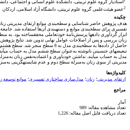
1
استادیار گروه علوم تربیتی، دانشکدة علوم انسانی و اجتماعی، دانشگ
2
عضو هیئت‌علمی گروه علوم تربیتی، دانشگاه آزاد اسلامی، اردکان
چکیده
هدف پژوهش حاضر شناسایی و سطح‏بندی موانع ارتقای مدیریتی زنان
ابزار گرد‏آوری داده‏ها پرسش‌نامة خود‏تعاملی محقق‏ساخته بود. به
حاصل از داده‌ها به سطح‏بندی مدل 
تبعیض‏های جنسیتی نانوشته به‌عنوان سطح ششم مدل به حساب می‏آید. ع
مدل به حساب می‏آیند. نداشتن خودباوری و اعتمادبه‌نفس زنان به‌م
مدیریتی از سوی زنان به‌منزلة سطح دوم و عدم شایسته‏گزینی به‌م
کلیدواژه‌ها
ارتقای مدیریتی
؛
زنان
؛
مدل‌سازی ساختاری تفسیری
؛
موانع توسعة ز
مراجع
آمار
تعداد مشاهده مقاله: 989
تعداد دریافت فایل اصل مقاله: 1,226