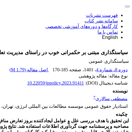
فهرست نشریات
سامانه نشر کتاب
کارگاه‌ها و دوره‌های آموزشی تخصصی
تماس با ما
English
سیاستگذاری مبتنی بر حکمرانی خوب در راستای مدیریت تعا
سیاستگذاری عمومی
دوره 8، شماره 4
، 1401
، صفحه
170-185
اصل مقاله (
1.79 M
)
نوع مقاله: مقاله پژوهشی
شناسه دیجیتال (DOI):
10.22059/jppolicy.2023.91411
نویسنده
*
مصطفی سالاری
استادیار حقوق عمومی موسسه مطالعات بین المللی انرژی، تهران، ا
چکیده
این تحقیق با هدف بررسی علل و عوامل ایجادکننده بروز تعارض منافع 
مصاحبه و پرسشنامه جهت گردآوری اطلاعات استفاده شد. نتایج پژوه
شایسته‏‌سالاری، قابل پیش‌‏بینی بودن، مشارکت کارکنان، مقررات با