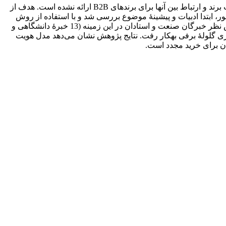
تاکنون چندین چارچوب برای مفهوم هویت نام تجاری بیان شده است که با برندهای B2C سازگاری دارد؛ اما هنوز مدل فراگیری از ابعاد هویت برند و ارتباط بین آنها برای برندهای B2B ارائه نشده است. هدف از
ابی در بازار B2B صنعت فناوری اطلاعات است. بدین منظور، ابتدا ادبیات و پیشینۀ موضوع بررسی شد و با استفاده از روش
تجزیه و تحلیل مضمون (تحلیل تم)، عوامل مؤثر بر هویت و تأثیرپذیر از آن استخراج شد. به‎کمک روش مدل‌سازی ساختاری تفسیری بر اساس نظر خبرگان صنعت و استادان در این زمینه (13 خبرۀ دانشگاهی و
12 خبرۀ صنعت)، مدل هویت برند در بازار کسب‌و‌کار صنعت فناوری اطلاعات طراحی شد. برای انتخاب خبرگان در مصاحبه، روش نمونه‌گیری گلولۀ برفی به‎کار رفت. نتایج پژوهش نشان می‌دهد مدل هویت