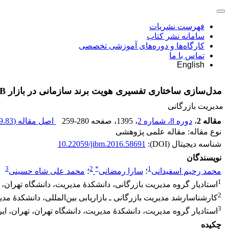
فهرست نشریات
سامانه نشر کتاب
کارگاه‌ها و دوره‌های آموزشی تخصصی
تماس با ما
English
مدل‌سازی ساختاری تفسیری هویت برند سازمانی در بازار B2B صنعت IT با نگاهی به عملکرد بازاریابی
مدیریت بازرگانی
مقاله 2
،
دوره 8، شماره 2
، 1395
، صفحه
259-280
اصل مقاله (
.83 K
نوع مقاله: مقاله علمی پژوهشی
شناسه دیجیتال (DOI):
10.22059/jibm.2016.58691
نویسندگان
3
2
*
1
محمد رحیم اسفیدانی
؛
سارا رمضانی
؛
محمد علی شاه حسینی
1
استادیار گروه مدیریت بازرگانی، دانشکدۀ مدیریت، دانشگاه تهران، ت
2
کارشناس‎ارشد مدیریت بازرگانی ـ بازاریابی بین‌المللی، دانشکدۀ مدیریت، دانشگاه تهران، تهران، ایران
3
استادیار گروه مدیریت، دانشکدۀ مدیریت، دانشگاه تهران، تهران، ایر
چکیده