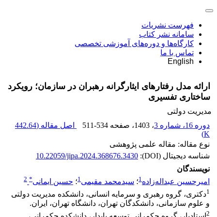
فهرست نشریات
سامانه نشر کتاب
کارگاه‌ها و دوره‌های آموزشی تخصصی
تماس با ما
English
ارائه مدل رفتارهای ایثارگرانه رهبران در سازمان؛ رویکرد
ساختاری تفسیری
مدیریت دولتی
دوره 16، شماره 3
، 1403
، صفحه
511-534
اصل مقاله (
442.64
)
K
نوع مقاله: مقاله علمی پژوهشی
شناسه دیجیتال (DOI):
10.22059/jipa.2024.368676.3430
نویسندگان
2
*
1
1
امیرحسین عبداله‌زاده
؛
سیدمحمد مقیمی
؛
حسین ایمانی
1
دکتری، گروه رهبری و سرمایه انسانی، دانشکده مدیریت دولتی
و علوم سازمانی، دانشکدگان تهران، دانشگاه تهران، ایران.
2
استادیار، گروه حکمرانی توسعه پایدار، دانشکده حکمرانی،