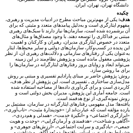
دانشگاه تهران، تهران، ایران.
چکیده
هدف:
یکی از مهم‌ترین مباحث مطرح در ادبیات مدیریت و رهبری،
مفهوم ایثارگری است و به‌دلیل پیامدهای متعدد و مثبتی که برای
آن برشمرده شده است، سازمان‌ها نیاز دارند تا سبک‌های رهبری
مبتنی بر فداکاری را توسعه دهند. با وجود مصداق‌ها و مثال‌های
متعدد در خصوص ایثارگری مدیران، رهبران و کارکنان و اهمیت
این پدیده در کسب‌وکار، سازمان‌های دولتی و سایر محیط‌ها، ایثار
به‌عنوان یکی از رفتارهای سازمانی و دلالت‌های رهبری آن، از نظر
پژوهشی مغفول مانده است و پژوهش نظام‌مند در این زمینه
می‌تواند ابعاد و زوایای بروز رفتارهای ایثارگرانه در سازمان‌ها را
برای ما روشن سازد.
روش: پژوهش حاضر بر مبنای پارادایم تفسیری و مبتنی بر روش
مدل‌سازی ساختاری ـ تفسیری است. این پژوهش از نظر هدف،
کاربردی است و برای گردآوری داده‌ها از مصاحبه استفاده شده
است. جامعه آماری این پژوهش، مدیران بخش دولتی است و
روش نمونه‌گیری، از نوع هدفمند است.
یافته‌ها: مدل مفهومی رفتارهای ایثارگرانه در سازمان، مشتمل بر
یازده مؤلفه است که عبارت‌اند از: «خودپندارۀ مثبت»، «تاب‌آوری»،
«ابرازگری اجتماعی» و «انگیزۀ خدمت»، «همدلی و هم‌دردی»،
«آگاهی و شناخت»، «هدفمندی و آرمان‌گرایی»، «وحدت و هویت
جمعی»، «یادگیری و سرایت اجتماعی»، «ارزش‌های جوهری» و
«شرایط بحرانی». بر اساس یافته‌ها، دو بُعد آگاهی و شناخت و