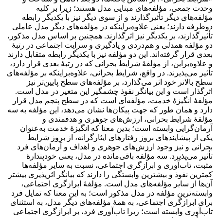
وحدت جمعی، مؤلفه‌های مبنایی مدل هستند؛ زیرا بر کلیه
مؤلفه‌های دیگر تأثیرگذارند و از سوی دیگر نیز با یکدیگر رابطه
دوطرفه دارند؛ یعنی علاوه‌براینکه در مؤلفه‌های دیگر مدل عاملی
تأثیرگذارند، بر یکدیگر نیز اثرگذارند. همچنین بر اساس مدل مذکور،
دو مؤلفه همدلی و هم‌دردی و یادگیری و سرایت اجتماعی در رتبۀ
بعدی قرار گرفته‌اند. این دو مؤلفه نیز با یکدیگر رابطه متقابل دارند
و علاوه‌براین، از مؤلفۀ شرایط بحرانی که در رتبۀ بعدی قرار دارد،
تأثیر می‌پذیرند. در واقع، شرایط بحرانی، علاوه‌براینکه بر مؤلفه‌های
سطح بالاتر خود اثر می‌گذارد، بر مؤلفه‌های سطح پایین‌تر نیز
اثرگذار است و این بیانگر نفوذ چشمگیر این متغیر در مدل است.
مؤلفۀ انگیزۀ خدمت، مؤلفه‌ای است که در سطح پنجم مدل قرار
دارد و همان طور که جهت پیکان‌ها نشان می‌دهد، این مؤلفه به سه
مؤلفۀ شرایط بحرانی، ارزش‌های جوهری و هدفمندی و
آرمان‌گرایی وابسته است؛ بدین معنا که انگیزۀ خدمت به‌عنوان
یکی از پیشایندهای بروز رفتارهای ایثارگرانه، از بروز شرایط
بحرانی و نیز وجود ارزش‌های جوهری و اهداف و آرمان‌های فرد
تأثیر می‌پذیرد. سه مؤلفه باقی‌مانده در مدل، یعنی خودپندارۀ
مثبت، تاب‌آوری و ابرازگری اجتماعی، نسبت به سایر مؤلفه‌ها
کمترین نفوذ و بیشترین وابستگی را دارند که بیانگر اثرپذیری بیشتر
آن‌ها از سایر مؤلفه‌های مدل است. مؤلفۀ ابرازگری اجتماعی،
وابسته‌ترین مؤلفه در مدل مذکور است؛ به این معنا که تمایل فرد
برای ابرازگری اجتماعی، به همۀ مؤلفه‌های دیگر مدل، به استثنای
تاب‌آوری وابسته است؛ زیرا تاب‌آوری فرد، بر ابرازگری اجتماعی