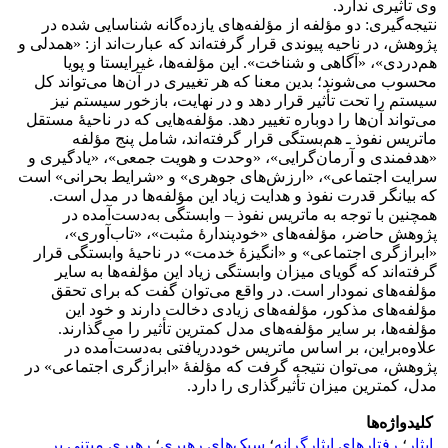
وی تأثیری ندارد.
نتیجه‌گیری: دو مؤلفه از مؤلفه‌های یازده‌گانه شناسایی شده در
پژوهش، در ناحیه پیوندی قرار گرفته‌اند که عبارت‌اند از: «همدلی و
هم‌دردی»، «آگاهی و شناخت». این مؤلفه‌ها، غیرایستا و پویا
محسوب می‌شوند؛ بدین معنا که هر تغییری در آن‌ها می‌تواند کل
سیستم را تحت تأثیر قرار دهد و در نهایت، بازخور سیستم نیز
می‌تواند آن‌ها را دوباره تغییر دهد. مؤلفه‌هایی که در ناحیۀ مستقل
ماتریس نفوذ ـ هم‌بستگی قرار گرفته‌اند، شامل پنج مؤلفه
«هدفمندی و آرمان‌گرایی»، «وحدت و هویت جمعی»، «یادگیری و
سرایت اجتماعی»، «ارزش‌های جوهری» و «شرایط بحرانی» است
که بیانگر قدرت نفوذ و هدایت زیاد این مؤلفه‌ها در مدل است.
همچنین با توجه به ماتریس نفوذ – وابستگی به‌دست‌آمده در
پژوهش حاضر، مؤلفه‌های «خودپندارۀ مثبت»، «تاب‌آوری»،
«ابرازگری اجتماعی» و «انگیزۀ خدمت» در ناحیۀ وابستگی قرار
گرفته‌اند که گویای میزان وابستگی زیاد این مؤلفه‌ها به سایر
مؤلفه‌های نمودار است. در واقع می‌توان گفت که برای تحقق
مؤلفه‌های مذکور، مؤلفه‌های زیادی دخالت دارند و خود این
مؤلفه‌ها، بر سایر مؤلفه‌های مدل کمترین تأثیر را می‌گذارند.
علاوه‌براین، بر اساس ماتریس خوددریافتی به‌دست‌آمده در
پژوهش، می‌توان نتیجه گرفت که مؤلفۀ «ابرازگری اجتماعی» در
مدل، کمترین میزان تأثیرگذاری را دارد.
کلیدواژه‌ها
ایثار
؛
رفتارهای ایثارگرانه
؛
سبک‌های رهبری
؛
رهبری مبتنی بر