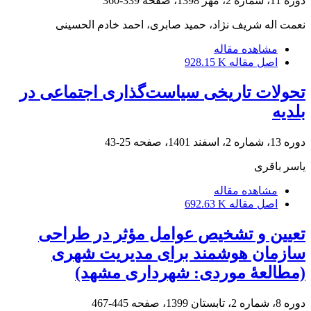
دوره 11، شماره 2، مهر 1398، صفحه
339-360
نعمت اله شریف نژاد، حمید صابری، احمد خادم الحسینی
مشاهده مقاله
اصل مقاله
928.15 K
تحولات تاریخی سیاست‌گذاری اجتماعی در
بلدیه
دوره 13، شماره 2، اسفند 1401، صفحه
25-43
یاسر باقری
مشاهده مقاله
اصل مقاله
692.63 K
تعیین و تشخیص عوامل مؤثر در طراحی
سازمان هوشمند برای مدیریت شهری
(مطالعۀ موردی: شهرداری مشهد)
دوره 8، شماره 2، تابستان 1399، صفحه
445-467