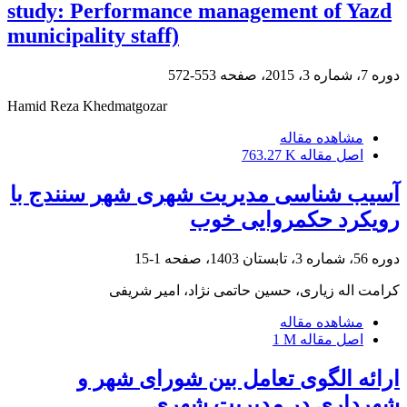
study: Performance management of Yazd
municipality staff)
دوره 7، شماره 3، 2015، صفحه
553-572
Hamid Reza Khedmatgozar
مشاهده مقاله
اصل مقاله
763.27 K
آسیب شناسی مدیریت شهری شهر سنندج با
رویکرد حکمروایی خوب
دوره 56، شماره 3، تابستان 1403، صفحه
1-15
کرامت اله زیاری، حسین حاتمی نژاد، امیر شریفی
مشاهده مقاله
اصل مقاله
1 M
ارائه الگوی تعامل بین شورای شهر و
شهرداری در مدیریت شهری