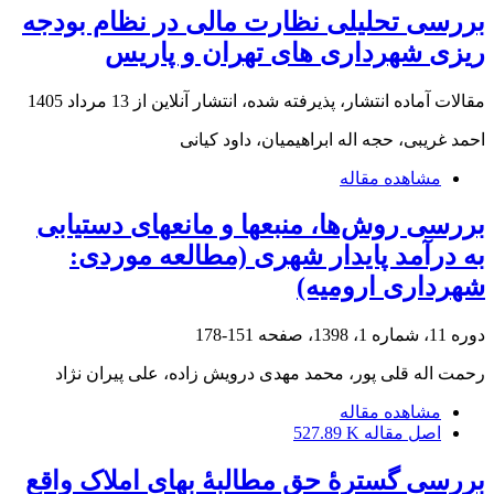
بررسی تحلیلی نظارت مالی در نظام بودجه
ریزی شهرداری های تهران و پاریس
مقالات آماده انتشار، پذیرفته شده، انتشار آنلاین از
13 مرداد 1405
احمد غریبی، حجه اله ابراهیمیان، داود کیانی
مشاهده مقاله
بررسی روش‌ها، منبع‎ها و مانع‎های دستیابی
به درآمد پایدار شهری (مطالعه موردی:
شهرداری ارومیه)
دوره 11، شماره 1، 1398، صفحه
151-178
رحمت اله قلی پور، محمد مهدی درویش زاده، علی پیران نژاد
مشاهده مقاله
اصل مقاله
527.89 K
بررسی گسترۀ حق مطالبۀ بهای املاک واقع