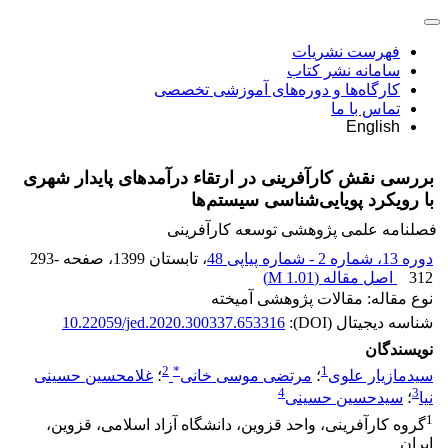
فهرست نشریات
سامانه نشر کتاب
کارگاه‌ها و دوره‌های آموزشی تخصصی
تماس با ما
English
بررسی نقش کارآفرینی در ارتقاء درآمدهای پایدار شهری
با رویکرد پویایی‌شناسی سیستم‌ها
فصلنامه علمی پژوهشی توسعه کارآفرینی
دوره 13، شماره 2 - شماره پیاپی 48
، تابستان 1399
، صفحه
293-
312
اصل مقاله (
1.01 M
)
نوع مقاله: مقالات پژوهشی آمیخته
شناسه دیجیتال (DOI):
10.22059/jed.2020.300337.653316
نویسندگان
2
*
1
سیدمازیار علوی
؛
مرتضی موسی خانی
؛
غلامحسین حسینی
4
3
نیا
؛
سیدحسین حسینی
1
گروه کارآفرینی، واحد قزوین، دانشگاه آزاد اسلامی، قزوین،
ایران