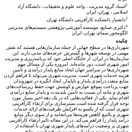
2
استاد گروه مدیریت ، واحد علوم و تحقیقات ، دانشگاه آزاد
اسلامی ، تهران، ایران
3
دانشیار دانشکده کارآفرینی دانشگاه تهران
4
دکتری صنایع، موسسه آموزشی-پژوهشی سیستم‌های مدیریتی
الگومحور سمام، تهران، ایران
چکیده
شهرداری‌ها در سطح جهانی از جمله سازمان‌هایی هستند که نقش
مهمی در توسعه شهرها و گسترش عرصه‌های مدنی دارند. این
سازمان‌ها در ایران، از جایگاه اصلی خود که برنامه‌ریزی و مدیریت
امور شهری است، دور مانده‌اند. امروزه یکی از مسائل مهم
شهرداری‌ها در سراسر جهان ایجاد منابع پایدار درآمدی و تأمین
هزینه خدمات شهری است. مدیریت شهری می‌تواند با فراهم کردن
منابع متعدد درآمدی پایدار و ناپایدار، ایجاد انگیزه در شهروندان
جهت پرداخت بموقع عوارض و کوشش جهت حفظ زیرساخت‌های
شهری و مانند آن نسبت به تامین بلندمدت و پایدار منابع درآمدی
اقدام نماید. یکی از فعالیت‌هایی که در یک دهه اخیر بسیار مورد
توجه قرار گرفته شده است بسترسازی برای ارتقاء کارآفرینی
شهری است که از یکسو به افزایش ظرفیت‌های ارائه خدمات
شهری و بالتبع کاهش هزینه‌ها می‌انجامد و از سوی دیگر منابع
درآمد پایدار را فراهم می‌کند. در این مقاله تاثیر ارتقاء کارآفرینی
شهری بر وضعیت درآمدهای پایدار شهری تهران با استفاده از
مدلسازی سیستم دینامیکی صورت پذیرفته است. نتایج