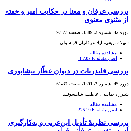
بررسی عرفان و معنا در حکایت امیر و خفته
از مثنوی معنوی
دوره 42، شماره 2، 1389، صفحه
77-97
شهلا شریفی، لیلا عرفانیان قونسولی
مشاهده مقاله
اصل مقاله
187.02 K
بررسی قلندریات در دیوان عطّار نیشابوری
دوره 45، شماره 2، 1391، صفحه
39-61
شیرزاد طایفی، عاطفـه شاهسونــد
مشاهده مقاله
اصل مقاله
225.19 K
بررسی نظریۀ تأویل ابن‌عربی و به‌کارگیری
آن در تفسیر عرفانی قرآن