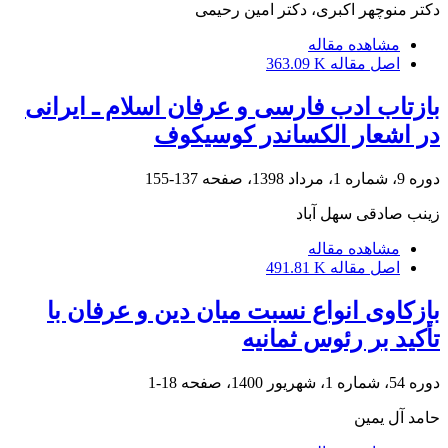
دکتر منوچهر اکبرى، دکتر امین رحیمى
مشاهده مقاله
اصل مقاله
363.09 K
بازتاب ادب فارسی و عرفان اسلام ـ ایرانی
در اشعار الکساندر کوسیکوف
دوره 9، شماره 1، مرداد 1398، صفحه
137-155
زینب صادقی سهل آباد
مشاهده مقاله
اصل مقاله
491.81 K
بازکاوی انواع نسبت میان دین و عرفان با
تأکید بر رئوس ثمانیه
دوره 54، شماره 1، شهریور 1400، صفحه
18-1
حامد آل یمین