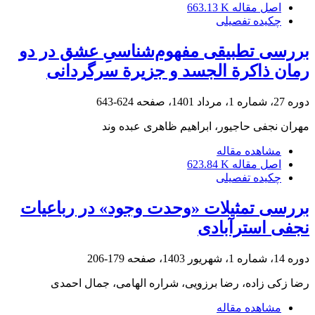
اصل مقاله
663.13 K
چکیده تفصیلی
بررسی تطبیقی مفهوم‌شناسیِ عشق در دو
رمان ذاکرة الجسد و جزیرة سرگردانی
دوره 27، شماره 1، مرداد 1401، صفحه
624-643
مهران نجفی حاجیور، ابراهیم ظاهری عبده وند
مشاهده مقاله
اصل مقاله
623.84 K
چکیده تفصیلی
بررسی تمثیلات «وحدت وجود» در رباعیات
نجفی استرآبادی
دوره 14، شماره 1، شهریور 1403، صفحه
179-206
رضا زکی زاده، رضا برزویی، شراره الهامی، جمال احمدی
مشاهده مقاله