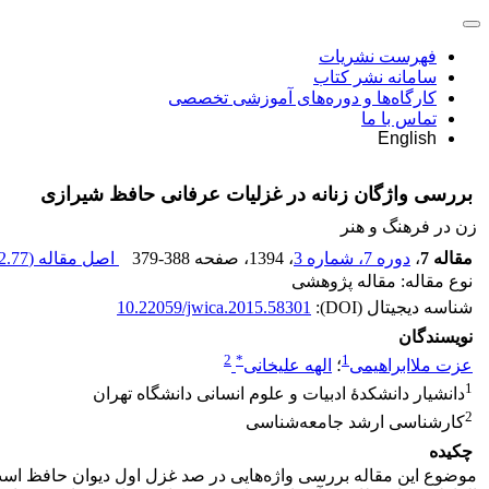
فهرست نشریات
سامانه نشر کتاب
کارگاه‌ها و دوره‌های آموزشی تخصصی
تماس با ما
English
بررسی واژگان زنانه در غزلیات عرفانی حافظ شیرازی
زن در فرهنگ و هنر
مقاله 7
،
دوره 7، شماره 3
، 1394
، صفحه
379-388
اصل مقاله (
.77 K
نوع مقاله: مقاله پژوهشی
شناسه دیجیتال (DOI):
10.22059/jwica.2015.58301
نویسندگان
2
*
1
عزت ملاابراهیمی
؛
الهه علیخانی
1
دانشیار دانشکدۀ ادبیات و علوم انسانی دانشگاه تهران
2
کارشناسی ارشد جامعه‌شناسی
چکیده
موضوع این مقاله بررسی واژه‌هایی در صد غزل اول دیوان حافظ است که 