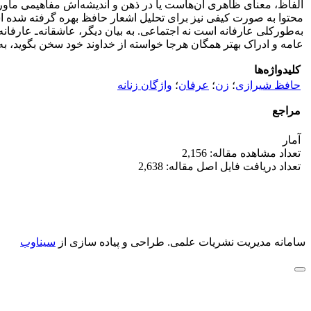
الفاظ، معنای ظاهری آن‌هاست یا در ذهن و اندیشه‌اش مفاهیمی ماورا
محتوا به صورت کیفی نیز برای تحلیل اشعار حافظ بهره گرفته شده است
به‌طور‌کلی عارفانه است نه اجتماعی. به بیان دیگر، عاشقانه‌ـ عارفا
عامه و ادراک بهتر همگان هر‌جا خواسته از خداوند خود سخن بگوید، به 
کلیدواژه‌ها
حافظ شیرازی
؛
زن
؛
عرفان
؛
واژگان زنانه
مراجع
آمار
تعداد مشاهده مقاله: 2,156
تعداد دریافت فایل اصل مقاله: 2,638
سامانه مدیریت نشریات علمی.
طراحی و پیاده سازی از
سیناوب