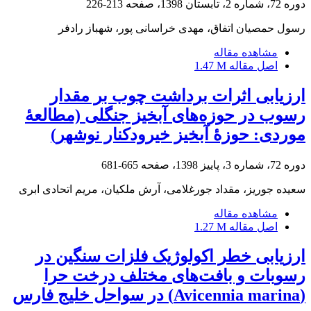
دوره 72، شماره 2، تابستان 1398، صفحه
213-226
رسول حمصیان اتفاق، مهدی خراسانی پور، شهباز رادفر
مشاهده مقاله
اصل مقاله
1.47 M
ارزیابی اثرات برداشت چوب بر مقدار
رسوب در حوزه‌های آبخیز جنگلی (مطالعۀ
موردی: حوزۀ آبخیز خیرودکنار نوشهر)
دوره 72، شماره 3، پاییز 1398، صفحه
665-681
سعیده جوریز، مقداد جورغلامی، آرش ملکیان، مریم اتحادی ابری
مشاهده مقاله
اصل مقاله
1.27 M
ارزیابی خطر اکولوژیک فلزات سنگین در
رسوبات و بافت‌های مختلف درخت حرا
(Avicennia marina) در سواحل خلیج فارس