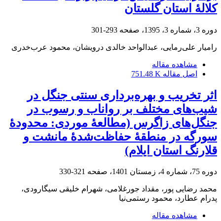
کلالۀ استان گلستان
دوره 3، شماره 3، 1395، صفحه
293-301
رامیار علی‌رمایی، عبدالواحد خالدی درویشان، محمود عرب‌خدری
مشاهده مقاله
اصل مقاله
751.48 K
اثر تخریب و بهره‌برداری سنتی جنگل در
شیب‌های مختلف بر رواناب و رسوب در
جنگل‌های زاگرس (مطالعۀ موردی: محدودۀ
سورگه در منطقۀ حفاظت‌شدۀ مانشت و
قلارنگ استان ایلام)
دوره 75، شماره 4، زمستان 1401، صفحه
321-330
محمد رضایی پور، مقداد جورغلامی، شهرام خلیقی سیگارودی،
پدرام عطارد، محمود رستمی‌نیا
مشاهده مقاله