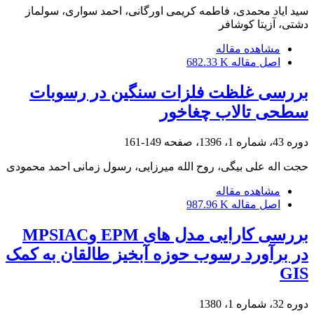
سید ایاد محمدی، فاطمه کریمی اورگانی، احمد سواری، سولماز
دشتی، آزیتا کوشافر
مشاهده مقاله
اصل مقاله
682.33 K
بررسی غلظت فلزات سنگین در رسوبات
سطحی تالاب چغاخور
دوره 43، شماره 1، 1396، صفحه
149-161
حجت اله علی بیگی، روح الله میرزایی، رسول زمانی احمد محمودی
مشاهده مقاله
اصل مقاله
987.96 K
بررسی کارایی مدل های EPM وMPSIAC
در برآورد رسوب حوزه آبخیز طالقان به کمک
GIS
دوره 32، شماره 1، 1380