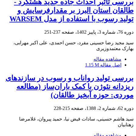
بررسی تأثیر احداث جاده جدید هشتگرد -
طالقان استان البرز بر مقدارفرسایش و
تولید رسوب با استفاده از مدل WARSEM
دوره 76، شماره 3، پاییز 1402، صفحه
237-251
سید مجید رضا حسینی مفرد، حسن احمدی، علی اکبر مهرابی،
بهارک معتمدوزیری
مشاهده مقاله
اصل مقاله
1.15 M
بررسی تولید رواناب و رسوب در سازندهای
ریزدانه نئوژن با کمک باران‌ساز (مطالعه
موردی: حوزه آبخیز طالقان)
دوره 62، شماره 2، 1388، صفحه
215-228
سید هاشم حسینی، سادات فیض نیا، حمید پیروان، غلامرضا
زهتابیان
مشاهده مقاله