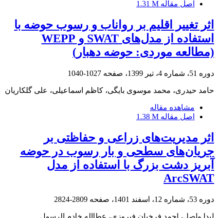
اصل مقاله
1.31 M
اثر تغییر اقلیم بر رواناب و رسوب حوضه با
استفاده از مدل‌های SWAT و WEPP
(مطالعه موردی: حوضه دهبار)
دوره 51، شماره 4، تیر 1399، صفحه
1027-1040
حامد حیدری، محمد موسوی بایگی، کاظم اسماعیلی، علی گلکاریان
مشاهده مقاله
اصل مقاله
1.38 M
اثر مدیریت‌های زراعی و حفاظتی بر
جریان‌های سطحی و بار رسوب در حوضه
آبریز دشت بزرگ با استفاده از مدل
ArcSWAT
دوره 53، شماره 12، اسفند 1401، صفحه
2809-2824
لیدا واصل، احمد فرخیان فیروزی، عطااله خادم الرسول