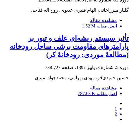
گلناز میرزاخانی، الهام قنبری عدیوی، روح اله فتاحی
مشاهده مقاله
اصل مقاله
1.52 M
تأثیر سیستم ریشه‌ای علف و تیور بر
پارامترهای مقاومت برشی ساحل رودخانه
‌(مطالعۀ موردی: رودخانۀ کر)
دوره 5، شماره 3، پاییز 1397، صفحه
727-738
حسین حمیدی‌فر، مهدی بهرامی، محمدجواد امیری
مشاهده مقاله
اصل مقاله
787.63 K
1
2