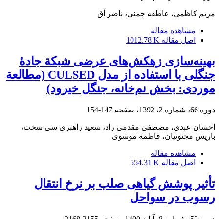
مریم کاظمی، عاطفه چمنی، ناصر آق
مشاهده مقاله
اصل مقاله
1012.78 K
بهینه‌سازی زهکش‌های عرضی شبکة جادۀ
جنگلی با استفاده از مدل CULSED (مطالعة
موردی: بخش نم‌خانه، جنگل خیرود)
دوره 66، شماره 2، 1392، صفحه
147-154
احسان عبدی، مصطفی مقدمی راد، سعید راهبری سی سخت،
باریس مجنونیان، فاطمه موسوی
مشاهده مقاله
اصل مقاله
554.31 K
تأثیر پوشش گیاهی صلب بر نرخ انتقال
رسوب در سواحل
دوره 52، شماره 8، آبان 1400، صفحه
2155-2168