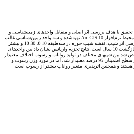
تحقیق با هدف بررسی اثر اصلی و متقابل واحدهای زمین‏شناسی و
شیب ‌بر تولید رواناب و رسوب در حوزه آبخیز صنوبر با استفاده از شبیه‏ساز باران صورت گرفت. بدین منظور نقشه زمین‌شناسی منطقه در محیط نرم‌افزار Arc GIS 10 تهیه‌شده و سه واحد زمین‌شناسی غالب
منطقه به ترتیب توف سبز، ماسه‌سنگ، مارن (Et)، آهک اوربیتولین‏دار (Kl) و کنگلومرا- ماسه‌سنگ (Ngcs) شناسایی شد، همچنین به‌منظور بررسی اثر شیب، نقشه شیب حوزه در سه‌طبقه 10-0، 30-10 و بیشتر
از 30 درصد تهیه شد. سپس با استفاده از دستگاه شبیه‌ساز باران اقدام به ایجاد بارش با شدت 9/0 میلی‌متر بر دقیقه شد که مربوط به دوره بازگشت 10 سال است. نتایج تجزیه واریانس نشان داد بین واحدهای
ر سطح 5 درصد وجود دارد. در مورد طبقات شیب مشخص شد بین شیب‏های مختلف در تولید رواناب و رسوب اختلاف معنی‏دار
وجود دارد، اما در مورد غلظت رسوب تفاوت معنی‌دار نشد. نتایج مربوط به اثر متقابل واحدهای زمین-شناسی و شیب ازنظر حجم رواناب در سطح اطمینان 95 درصد معنی‏دار شد، اما در مورد وزن رسوب و
هستند و همچنین اثرپذیری متغیر رواناب بیشتر از رسوب است