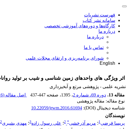
فهرست نشریات
سامانه نشر کتاب
کارگاه‌ها و دوره‌های آموزشی تخصصی
درباره ما
درباره ما
تماس با ما
شورای برنامه‌ریزی و ارتقای مجلات علمی
English
اثر ویژگی های واحدهای زمین شناسی و شیب‌ بر تولید روانا
نشریه علمی - پژوهشی مرتع و آبخیزداری
مقاله 13
،
دوره 69، شماره 2
، 1395
، صفحه
437-447
اصل مقاله (
 K
نوع مقاله: مقاله پژوهشی
شناسه دیجیتال (DOI):
10.22059/jrwm.2016.61694
نویسندگان
2
3
2
*
1
پریسا فرضی
؛
مریم آذرخشی
؛
علی رسول زاده
؛
مهدی بشیری