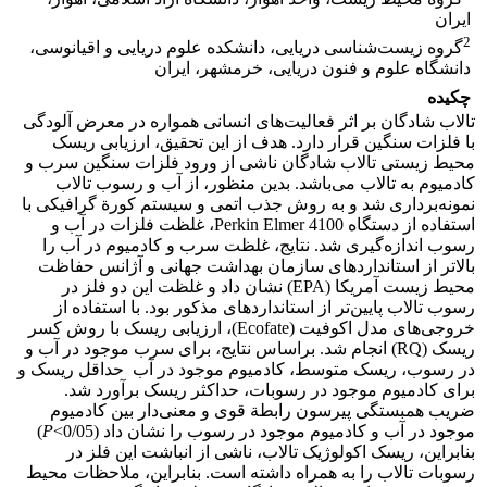
ایران
2
گروه زیست‌شناسی دریایی، دانشکده علوم دریایی و اقیانوسی،
دانشگاه علوم و فنون دریایی، خرمشهر، ایران
چکیده
تالاب شادگان بر اثر فعالیت‌های انسانی همواره در معرض آلودگی
با فلزات سنگین قرار دارد. هدف از این تحقیق، ارزیابی ریسک
محیط زیستی تالاب شادگان ناشی از ورود فلزات سنگین سرب و
کادمیوم به تالاب می‌باشد. بدین منظور، از آب و رسوب تالاب
نمونه‌برداری شد و به روش جذب اتمی و سیستم کورة گرافیکی با
استفاده از دستگاه Perkin Elmer 4100، غلظت فلزات در آب و
رسوب اندازه‌گیری شد. نتایج، غلظت سرب و کادمیوم در آب را
بالاتر از استانداردهای سازمان بهداشت جهانی و آژانس حفاظت
محیط زیست آمریکا (EPA) نشان داد و غلظت این دو فلز در
رسوب تالاب پایین‌تر از استانداردهای مذکور بود. با استفاده از
خروجی‌های مدل اکوفیت (Ecofate)، ارزیابی ریسک با روش کسر
ریسک (RQ) انجام شد. براساس نتایج، برای سرب موجود در آب و
در رسوب، ریسک متوسط، کادمیوم موجود در آب حداقل ریسک و
برای کادمیوم موجود در رسوبات، حداکثر ریسک برآورد شد.
ضریب همبستگی پیرسون رابطة قوی و معنی‌دار بین کادمیوم
موجود در آب و کادمیوم موجود در رسوب را نشان داد (0/05>
P
)
بنابراین، ریسک اکولوژیک تالاب، ناشی از انباشت این فلز در
رسوبات تالاب را به همراه داشته است. بنابراین، ملاحظات محیط