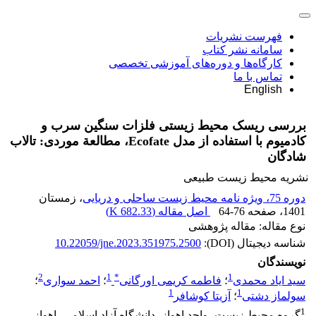
فهرست نشریات
سامانه نشر کتاب
کارگاه‌ها و دوره‌های آموزشی تخصصی
تماس با ما
English
بررسی ریسک محیط زیستی فلزات سنگین سرب و
کادمیوم با استفاده از مدل Ecofate، مطالعة موردی: تالاب
شادگان
نشریه محیط زیست طبیعی
دوره 75، ویژه نامه محیط زیست ساحلی و دریایی
، زمستان
1401
، صفحه
64-76
اصل مقاله (
682.33 K
)
نوع مقاله: مقاله پژوهشی
شناسه دیجیتال (DOI):
10.22059/jne.2023.351975.2500
نویسندگان
2
1
*
1
سید ایاد محمدی
؛
فاطمه کریمی اورگانی
؛
احمد سواری
؛
1
1
سولماز دشتی
؛
آزیتا کوشافر
1
گروه محیط زیست، واحد اهواز، دانشگاه آزاد اسلامی، اهواز،