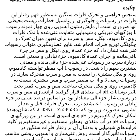
چکیده
سنجش فراهمی و تحرک فلزات سنگین به‌منظور فهم رفتار این
فلزات در رسوبات و جلوگیری از پتانسیل خطرات زیست‌محیطی
آن‏ها ضروری است. آزمایش ستون آبشویی روی چهار نمونه رسوب
با ویژگی‏های فیزیکی و شیمیایی متفاوت غنی‌شده با نمک فلزات
روی، کادمیوم، نیکل، مس و سرب برای تعیین میزان تحرک و
چگونگی توزیع فلزات انجام شد. نتایج عصاره‏گیری متوالی رسوبات
غنی‌شده نشان داد که جزء عمدۀ روی، نیکل و مس در جزء
باقی‌مانده و اجزای عمدۀ کادمیوم، جزء تبادلی و معدنی است.
دربارۀ سرب در رسوبات غنی‌شده جزء باقی‌مانده و معدنی
بیشترین سهم را داشت. در رسوب 1 آب مقطر توانسته کادمیوم،
روی و نیکل بیشتری را نسبت به مس و سرب متحرک سازد. در
رسوبات رسی 3 و 4 آب مقطر سرب و مس بیشتری نسبت به
کادمیوم، روی و نیکل متحرک ساخت. مس و سرب کمتر تحت
تأثیر نوسانات
pH
آب منفذی قرار گرفتند. آزاد‌سازی مس و سرب
در رسوب 4 از جزء آلی معنا‏دار بود. بر اساس درصد نسبی در جزء
تبادلی در رسوب 1 غنی‏شده ترتیب تحرک فلزات قبل و بعد از
آبشویی به‌صورت زیر بود که
Cu
<
Pb
<
Zn
=
Ni
<
Cd
، که نشان‌دهندۀ
امکان تحرک کادمیوم در
pH
های اسیدی است. در بین ویژگی‏های
رسوبات
pH
در آب منفذی، به‌طور مستقیم و غیرمستقیم بر کلیۀ
فرایندهای شیمیایی و به‌دنبال آن بر رفتار فلزات سنگین در
رسوبات تأثیر‌گذار است. روش غنی‌سازی و آبشویی روشی مناسب
برای ارزیابی خطرات زیست‌محیطی فلزات سنگین است.