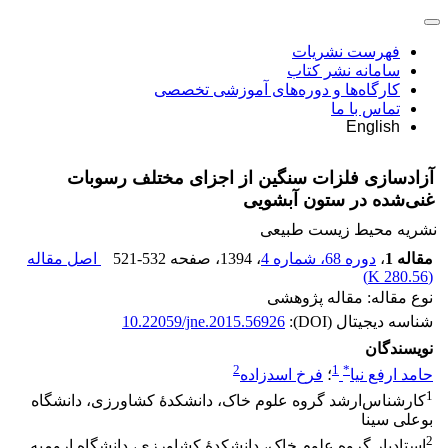
فهرست نشریات
سامانه نشر کتاب
کارگاه‌ها و دوره‌های آموزشی تخصصی
تماس با ما
English
آزادسازی فلزات سنگین از اجزای مختلف رسوبات
غنی‌شده در ستون آبشویی
نشریه محیط زیست طبیعی
مقاله 1
،
دوره 68، شماره 4
، 1394
، صفحه
521-532
اصل مقاله
)
280.56 K
(
نوع مقاله: مقاله پژوهشی
شناسه دیجیتال (DOI):
10.22059/jne.2015.56926
نویسندگان
2
1
*
حامد ارفع نیا
؛
فرخ اسدزاده
1
کارشناس‌ارشد گروه علوم خاک، دانشکدۀ کشاورزی، دانشگاه
بوعلی سینا
2
استادیار گروه علوم خاک، دانشکدۀ کشاورزی، دانشگاه ارومیه