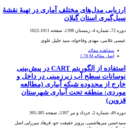
ارزیابی مدل‌های مختلف آماری در تهیۀ نقشۀ
سیل‌گیری استان گیلان
دوره 72، شماره 4، زمستان 1398، صفحه
1011-1022
عیسی غلامی، مهدی وفاخواه، سید جلیل علوی
مشاهده مقاله
اصل مقاله
1.78 M
استفاده از الگوریتم CART در پیش‌بینی
نوسانات سطح آب زیرزمینی در داخل و
خارج از محدوده شبکه آبیاری (مطالعه
موردی: منطقه تحت آبیاری شهرستان
قزوین)
دوره 49، شماره 2، خرداد و تیر 1397، صفحه
385-395
سیدحسن میرهاشمی، پرویز حقیقت جو، فرهاد میرزایی اصل