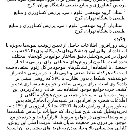
پردیس کشاورزی و منابع طبیعی دانشگاه تهران، کرج
2
استاد، گروه مهندسی علوم دامی، پردیس کشاورزی و منابع
طبیعی دانشگاه تهران، کرج
3
استادیار، گروه مهندسی علوم دامی، پردیس کشاورزی و منابع
طبیعی دانشگاه تهران، کرج
چکیده
رشد روزافزون اطلاعات حاصل از تعیین ژنوتیپ نمونه‌ها به‌ویژه با
استفاده از توالی‌یابی چندشکلی‌های تک‌نوکلئوتیدی (SNP) سبب
تحول در تجزیه‌وتحلیل دقیق ساختار جوامع در گونه‌های مختلف
شده است. تاکنون از روش‌های مختلفی برای بررسی ساختار
جمعیتی با استفاده از نشانگرهای موجود در کل ژنوم استفاده شده
است که هرکدام نقاط ضعف و قوتی دارند. در بررسی حاضر از
خوشه‌بندی شبکه‌ای بدون نظارت یا SPC که روشی مبتنی بر
داده‌کاوی است، برای بررسی ساختار جوامع شبیه‌سازی‌شده و
کشف خرده‌جوامع موجود استفاده شد. هدف از به‌کاربردن این
روش، دستیابی به ساختار جمعیتی بدون هیچ‌گونه آگاهی از
اطلاعات شجره‌ای افراد بود. در شبیه‌سازی انجام‌گرفته بدین
منظور پس از ویرایش داده‌ها، 29209 نشانگر اتوزومی از 159 دام،
تجزیه‌وتحلیل شدند. نتایج نشان داد که حیوانات براساس شباهت‌ها
و تفاوت‌ها به‌خوبی در جوامع مربوطه قرارگرفتند و خرده‌جوامع
موجود نیز درون هر جمعیت نمایان شدند. مزیت اصلی این روش،
کارایی محاسباتی بالا و نیازنبودن به فرض‌های پیشین در آن است؛