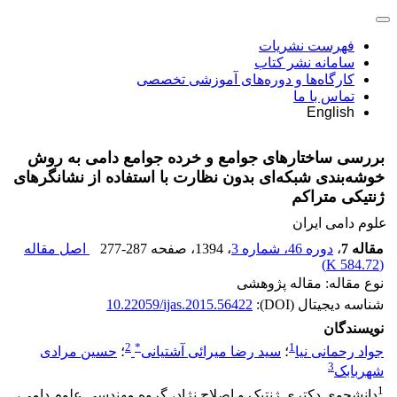
فهرست نشریات
سامانه نشر کتاب
کارگاه‌ها و دوره‌های آموزشی تخصصی
تماس با ما
English
بررسی ساختارهای جوامع و خرده جوامع دامی به روش
خوشه‌بندی شبکه‌ای بدون نظارت با استفاده از نشانگرهای
ژنتیکی متراکم
علوم دامی ایران
مقاله 7
،
دوره 46، شماره 3
، 1394
، صفحه
277-287
اصل مقاله
)
584.72 K
(
نوع مقاله: مقاله پژوهشی
شناسه دیجیتال (DOI):
10.22059/ijas.2015.56422
نویسندگان
2
*
1
جواد رحمانی نیا
؛
سید رضا میرائی آشتیانی
؛
حسین مرادی
3
شهربابک
1
دانشجوی دکتری ژنتیک و اصلاح نژاد، گروه مهندسی علوم دامی،