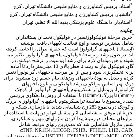
2
استاد، پردیس کشاورزی و منابع طبیعی دانشگاه تهران، کرج
3
دانشیار، پردیس کشاورزی و منابع طبیعی دانشگاه تهران، کرج
4
استادیار، دانشگاه علوم پزشکی بقیه الله الاعظم، تهران
چکیده
آخرین مرحلۀ فولیکولوژنسیز در فولیکول تخمدان پستانداران
شامل بیشترین توسعه و اوج فعالیت لایه­های بافت پوششی
(اپیتلیال) یاخته­های گرانولوزا است که حفرۀ آنترال را احاطه کرده­
اند. در طول رشد و توسعۀ فولیکول، یاخته­های گرانولوزا تکثیر می­
شوند و هورمون­های لازم برای رشد اووسیت را ترشح می­کنند. در
گاو، فولیکول نیاز به رشد تا قطر بالای 10 میلی‌متر دارد تا آماده
برای تخمک­ریزی شود و پس از این مرحله یاخته­های گرانولوزا تغییر
کرده و تبدیل به تودۀ یاخته­های ویژه­ای بنام جسم زرد می­شوند. برای
درک بهتر اساس مولکولی رشد فولیکولی و بلوغ یاخته­های
گرانولوزا، پروفایل ترانسکریپتوم یاخته­های گرانولوزا از کوچک
(<5mm) تا بزرگ (>10mm) با استفاده از روش داده­کاوی بررسی
شد. درمجموع با مقایسۀ ترانسکریپتوم یاخته­های گرانولوزای بزرگ
و کوچک درمجموع 283 ژن شناسایی شدند. با بازسازی شبکه و
تجزیۀ آن موفق به شناسایی آثار متقابل آن­ها و درنهایت با استفاده از
ابزارهای مختلف درزمینۀ پیدا کردن ماژول­های مهم و عملکردی،
شش ماژول شناسایی شد که مهم‌ترین ژن­های مرتبط شامل
αTNF، NR1H4، LHCGR، FSHR، PTHLH، LHB، CAD،
HSD3B1، CYP17A1، DICE1، MCE1، COX و آروماتاز بودند. این