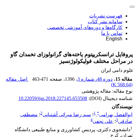
فهرست نشریات
سامانه نشر کتاب
کارگاه‌ها و دوره‌های آموزشی تخصصی
تماس با ما
English
پروفایل ترانسکریپتوم یاخته‌های گرانولوزای تخمدان گاو
در مراحل مختلف فولیکولوژنسیز
علوم دامی ایران
مقاله 15
،
دوره 48، شماره 3
، 1396
، صفحه
463-471
اصل مقاله
)
568.64 K
(
نوع مقاله: مقاله پژوهشی
شناسه دیجیتال (DOI):
10.22059/ijas.2018.227145.653508
نویسندگان
2
1
*
ابوالفضل بهرامی
؛
سید رضا میرائی آشتیانی
؛
مصطفی
4
3
صادقی
؛
علی نجفی
1
دانشجوی دکتری، پردیس کشاورزی و منابع طبیعی دانشگاه
تهران، کرج