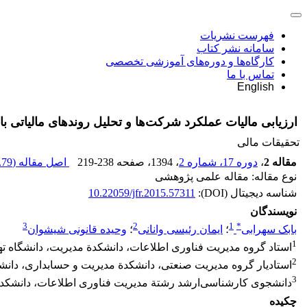
فهرست نشریات
سامانه نشر کتاب
کارگاه‌ها و دوره‌های آموزشی تخصصی
تماس با ما
English
ارزیابی مالیات عملکرد شرکت‌ها و تحلیل روندهای مالیاتی با ا
تحقیقات مالی
مقاله 2
،
دوره 17، شماره 2
، 1394
، صفحه
219-238
اصل مقاله (
79 K
نوع مقاله: مقاله علمی پژوهشی
شناسه دیجیتال (DOI):
10.22059/jfr.2015.57311
نویسندگان
3
2
1
*
بابک سهرابی
؛
ایمان رئیسی وانانی
؛
وحیده قانونی شیشوان
1
استاد گروه مدیریت فناوری اطلاعات، دانشکدة مدیریت، دانشگاه تهر
2
استادیار گروه مدیریت صنعتی، دانشکدة مدیریت و حسابداری، دانشگا
3
دانشجوی کارشناسی‌ارشد رشتة مدیریت فناوری اطلاعات، دانشکدة م
چکیده