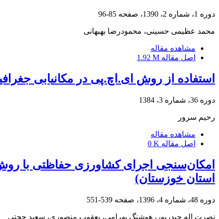
دوره 1، شماره 2، 1390، صفحه
85-96
محمد عظیمی حسینی، محمودرضا بهبهانی
مشاهده مقاله
اصل مقاله
1.92 M
استفاده از روش ای.اچ.پی در مکان‎یابی جغرافیایی
دوره 36، شماره 3، 1384
رحیم سرور
مشاهده مقاله
اصل مقاله
0 K
امکان‌سنجی اجرای کشاورزی حفاظتی با روش 
استان خوزستان)
دوره 48، شماره 4، 1396، صفحه
539-551
نصرت اله حیدرپور، هوشنگ بهرامی، یعقوب منصوری، سعید حجتی