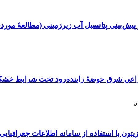
 پیش‌بینی پتانسیل آب زیرزمینی (مطالعۀ مور
اعی شرق حوضۀ زاینده‌رود تحت شرایط خشکسال
ن
ه از سامانه اطلاعات جغرافیایی (GIS) و روش الگوریتم ژنتی