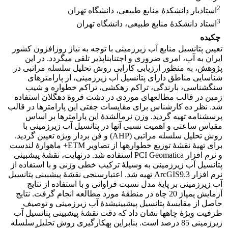
2
استادیار دانشکدۀ منابع طبیعی، دانشگاه تهران
3
استاد دانشکدۀ منابع طبیعی، دانشگاه تهران
چکیده
تعیین پتانسیل منابع آب زیرزمینی با توجه به نیاز روز­افزون کشور
ایران به آب، امری ضروری و اجتناب­ناپذیر تلقی می­گردد. در این
پژوهش، به منظور ارزیابی کارایی روش تحلیل سلسله مراتبی در
شناسایی مناطق دارای پتانسیل آب زیرزمینی، از پارامتر­های
سنگ­شناسی، بارندگی، تراکم زهکشی، تراکم خطواره و شیب
زمین در قالب مطالعه­ای موردی در دشت قروۀ دهگلان استفاده
شد. نظر ده کارشناس برای مقایسات جفتی این پارامتر­ها در قالب
پرسش­نامه تهیه گردید. وزن نرمال­شدۀ این پارامتر­ها بر اساس
مقیاس ساعتی و اهمیت نسبی آن­ها در پتانسیل آب زیرزمینی با
روش تحلیل سلسله مراتبی (AHP) و فن بردار ویژه تعیین گردید.
برای تهیۀ نقشۀ توزیع خطواره­ها از تصاویر ETM+ ماهوارۀ لندست
و نرم افزار PCI Geomatica استفاده شد. درنهایت، نقشۀ پیش­بینی
پتانسیل آب زیرزمینی به وسیلۀ ترکیب خطی وزنی و با استفاده از
نرم افزار ArcGIS­9.3 تهیه شد. اعتبار­سنجی نقشۀ پیش­بینی پتانسیل
آب زیرزمینی بر پایۀ مدل نسبت فراوانی و با استفاده از نتایج
آزمایش پمپاژ 20 چاه­ در منطقۀ مورد مطالعه انجام گرفت. نتایج
حاصل از مقایسۀ پتانسیل پیش­بینی­شدۀ آب زیرزمینی و توصیف
ظرفیت ویژۀ چاه­ها نشان داد که دقت نقشۀ پیش­بینی پتانسیل آب
زیرزمینی 85 درصد است. بنابراین به­کارگیری روش تحلیل سلسله