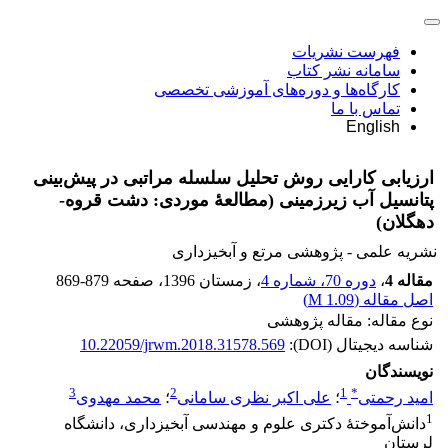
فهرست نشریات
سامانه نشر کتاب
کارگاه‌ها و دوره‌های آموزشی تخصصی
تماس با ما
English
ارزیابی کارایی روش تحلیل سلسله مراتبی در پیش‌بینی
پتانسیل آب زیرزمینی (مطالعۀ موردی: دشت قروه-
دهگلان)
نشریه علمی - پژوهشی مرتع و آبخیزداری
مقاله 4
،
دوره 70، شماره 4
، زمستان 1396
، صفحه
869-879
اصل مقاله (
1.09 M
)
نوع مقاله: مقاله پژوهشی
شناسه دیجیتال (DOI):
10.22059/jrwm.2018.31578.569
نویسندگان
3
2
1
*
امید رحمتی
؛
علی اکبر نظری سامانی
؛
محمد مهدوی
1
دانش‌آموختۀ دکتری علوم و مهندسی آبخیزداری، دانشگاه
لرستان