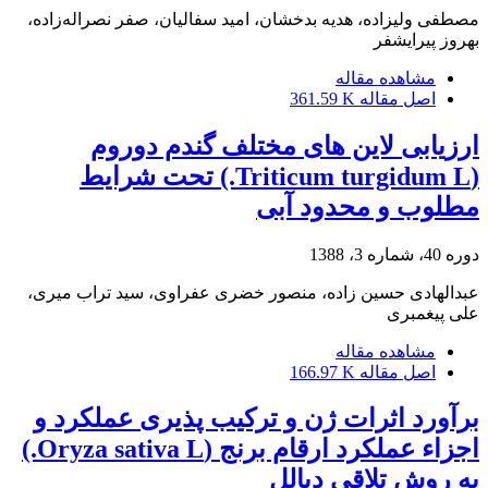
مصطفی ولیزاده، هدیه بدخشان، امید سفالیان، صفر نصراله‌زاده،
بهروز پیرایشفر
مشاهده مقاله
اصل مقاله
361.59 K
ارزیابی لاین های مختلف گندم دوروم
(Triticum turgidum L.) تحت شرایط
مطلوب و محدود آبی
دوره 40، شماره 3، 1388
عبدالهادی حسین زاده، منصور خضری عفراوی، سید تراب میری،
علی پیغمبری
مشاهده مقاله
اصل مقاله
166.97 K
برآورد اثرات ژن و ترکیب پذیری عملکرد و
اجزاء عملکرد ارقام برنج (Oryza sativa L.)
به روش تلاقی دیالل