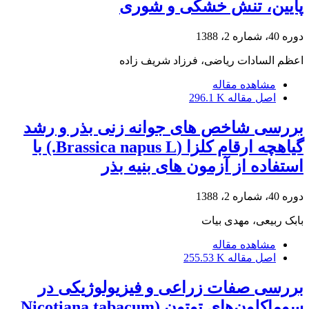
پایین، تنش خشکی و شوری
دوره 40، شماره 2، 1388
اعظم السادات ریاضی، فرزاد شریف زاده
مشاهده مقاله
اصل مقاله
296.1 K
بررسی شاخص های جوانه زنی بذر و رشد
گیاهچه ارقام کلزا (Brassica napus L.) با
استفاده از آزمون های بنیه بذر
دوره 40، شماره 2، 1388
بابک ربیعی، مهدی بیات
مشاهده مقاله
اصل مقاله
255.53 K
بررسی صفات زراعی و فیزیولوژیکی در
سوماکلون‌های توتون (Nicotiana tabacum