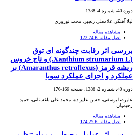
دوره 40، شماره 4، 1388
لیلا آهنگر، غلامعلی رنجبر، محمد نوروزی
مشاهده مقاله
اصل مقاله
122.74 K
بررسی اثر رقابت چندگونه ای توق
(Xanthium strumarium L.) و تاج خروس
ریشه قرمز (Amaranthus retroflexus) بر
عملکرد و اجزای عملکرد سویا
دوره 40، شماره 2، 1388، صفحه
169-176
علیرضا یوسفی، حسن علیزاده، محمد علی باغستانی، حمید
رحیمیان
مشاهده مقاله
اصل مقاله
174.25 K
بررسی اثر عوامل محیطی و مواد تنظیم