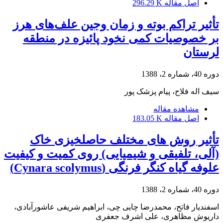
اصل مقاله
296.29 K
تأثیر تراکم بوته و زمان وجین علف‌های هرز
بر خصوصیات کمی نخود پائیزه در منطقه
لرستان
دوره 40، شماره 2، 1388
سیف اله فلاح، پیام پزشک پور
مشاهده مقاله
اصل مقاله
183.05 K
تأثیر روش های مختلف حاصلخیزی خاک
(آلی، تلفیقی و شیمیایی) روی کمیت و کیفیت
علوفه گیاه کنگر فرنگی (Cynara scolymus)
دوره 40، شماره 2، 1388
اسفندیار فاتح، محمدرضا چایی چی، ابراهیم شریفی عاشورآبادی،
داریوش مظاهری، علی اشرف جعفری