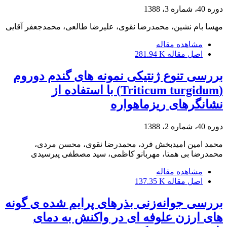
دوره 40، شماره 3، 1388
مهسا بام نشین، محمدرضا نقوی، علیرضا طالعی، محمدجعفر آقایی
مشاهده مقاله
اصل مقاله
281.94 K
بررسی تنوع ژنتیکی نمونه های گندم دوروم
(Triticum turgidum) با استفاده از
نشانگرهای ریزماهواره
دوره 40، شماره 2، 1388
محمد امین امیدبخش فرد، محمدرضا نقوی، محسن مردی،
محمدرضا بی همتا، مهربانو کاظمی، سید مصطفی پیرسیدی
مشاهده مقاله
اصل مقاله
137.35 K
بررسی جوانه‌زنی بذرهای پرایم شده ی گونه
های ارزن علوفه ای در واکنش به دمای