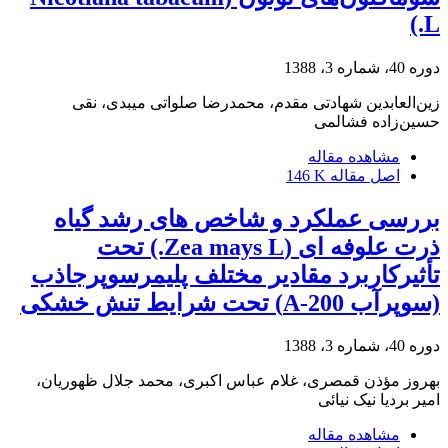
L.)
دوره 40، شماره 3، 1388
زین‌العابدین شهادتی مقدم، محمدرضا صلواتی میبدی، نقی
حسین‌زاده فشالمی
مشاهده مقاله
اصل مقاله
146 K
بررسی عملکرد و شاخص های رشد گیاه
ذرت علوفه ای (Zea mays L.) تحت
تأثیرکاربرد مقادیر مختلف پلیمرسوپرجاذب
(سوپرآب A-200) تحت شرایط تنش خشکی
دوره 40، شماره 3، 1388
بهروز مؤذن قمصری، غلام عباس اکبری، محمد جلال ظهوریان،
امیر بردیا نیک نیائی
مشاهده مقاله