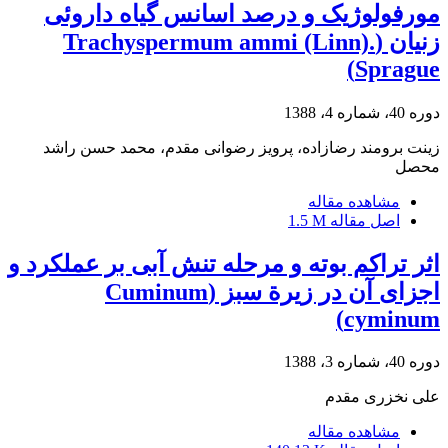
مورفولوژیک و درصد اسانس گیاه داروئی
زنیان (Trachyspermum ammi (Linn).
Sprague)
دوره 40، شماره 4، 1388
زینت برومند رضازاده، پرویز رضوانی مقدم، محمد حسن راشد
محصل
مشاهده مقاله
اصل مقاله
1.5 M
اثر تراکم بوته و مرحله تنش آبی بر عملکرد و
اجزای آن در زیرة سبز (Cuminum
cyminum)
دوره 40، شماره 3، 1388
علی نخزری مقدم
مشاهده مقاله