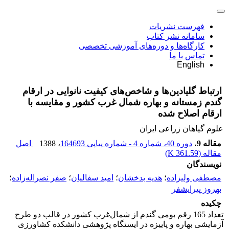
فهرست نشریات
سامانه نشر کتاب
کارگاه‌ها و دوره‌های آموزشی تخصصی
تماس با ما
English
ارتباط گلیادین‌ها و شاخص‌های کیفیت نانوایی در ارقام
گندم زمستانه و بهاره شمال غرب کشور و مقایسه با
ارقام اصلاح شده
علوم گیاهان زراعی ایران
مقاله 9
،
دوره 40، شماره 4 - شماره پیاپی 164693
، 1388
اصل
مقاله (
361.59 K
)
نویسندگان
مصطفی ولیزاده
؛
هدیه بدخشان
؛
امید سفالیان
؛
صفر نصراله‌زاده
؛
بهروز پیرایشفر
چکیده
تعداد 165 رقم بومی گندم از شمال‌غرب کشور در قالب دو طرح
آزمایشی بهاره و پاییزه در ایستگاه پژوهشی دانشکده کشاورزی