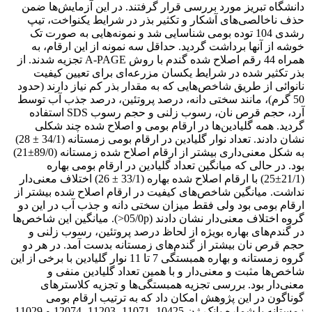
دانشگاه تبریز مورد بررسی قرار گرفتند. در این آزمایش‌ها ضمن
حذف ناخالصی‌های آشکار و تکثیر بذر در شرایط یکنواخت، تیپ
رشدی 104 توده بومی شناسایی شد و نمونه‌هایی به صورت تک
خوشه از آنها برداشت گردید. حداقل سه نمونه از این ارقام، به
همراه 44 رقم اصلاح شده گندم با روش A-PAGE تجزیه شدند. از
بذر تکثیر شده در شرایط یکسان مزرعه‌ای برای تعیین کیفیت
نانوائی از طریق شاخص‌هایی که به مقدار بذر کم نیاز دارند (حدود
50 گرم)، مانند سختی دانه، درصد پروتئین، درصد جذب آب توسط
آرد، حجم قرص نان، رسوب زلنی و حجم رسوب SDS استفاده
گردید. همه گلیادین‌ها در ارقام بومی و اصلاح شده چند شکلی
نشان دادند. تعداد نوار گلیادین در ارقام بومی زمستانه (34/1 ± 28)
به شکل معنی‌داری بیشتر از ارقام اصلاح شده زمستانه (89/0±21)
بود. در حالی که میانگین تعداد گلیادین در ارقام بومی بهاره
(21/1±25) با ارقام اصلاح شده بهاره (33/1 ± 26) اختلاف معنی‌دار
نداشت. میانگین شاخص‌های کیفیت در ارقام اصلاح شده بیشتر از
ارقام بومی بود ولی فقط میزان سختی دانه و جذب آب در این دو
گروه اختلاف معنی‌دار نشان دادند (05/0p<). میانگین این شاخص‌ها
در گندم‌های بهاره بویژه از لحاظ درصد پروتئین، رسوب زلنی و
حجم قرص نان بیشتر از گندم‌های زمستانه بدست آمد. در هر دو
گروه زمستانه و بهاره همبستگی 7 تا 11 نوار گلیادین با برخی از این
شاخص‌ها مثبت و معنی‌دار و با همین تعداد گلیادین منفی و
معنی‌دار بود. بررسی تجزیه همبستگی‌ها و تجزیه کلاسترهای
گوناگون در این پژوهش امکان داد که به ترتیب ارقام بومی
زمستانه با شماره بانک ژن 10425، 11071، 11203، 12074 و 11029