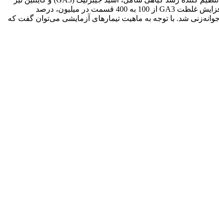
بر درصد جوانه‌زنی معنی‌دار بود (5% p?). بالاترین درصد جوانه‌زنی (28 درصد) از محلول 400 قسمت در میلیون اسید جیبرلیک بدست آمد. با افزایش غلظت GA3 از 100 به 400 قسمت در میلیون، درصد
داری از جوانه‌زنی شد. با توجه به ماهیت تیمارهای آزمایشی می‌توان گفت که