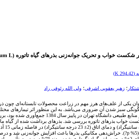
و تحریک جوانه‌زنی بذرهای گیاه تاتوره (Datura stramonium L.)
 (
294.42 K
)
تکار
؛
زهیر یعقوبی اشرفی
؛
ولی الله رئوفی راد
نوان یکی از علف‌های هرز مهم در زراعت محصولات تابستانه‌ای چون ذر
ونگی سبز شدن آن ضروری می‌باشد. به این منظور اثر تیمارهای مختل
آمورشی و پژوهشی گروه زراعت و اصلاح نباتات پردیس
شاهد (جوانه‌زنی در زمان برداشت) به ترتیب 5/68، 56 و 48 درصد بود (5% p?). خراش‌دهی مکانیکی بذر