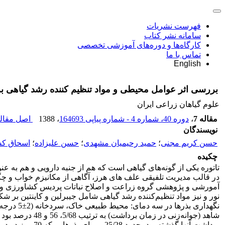
فهرست نشریات
سامانه نشر کتاب
کارگاه‌ها و دوره‌های آموزشی تخصصی
تماس با ما
English
بررسی اثر عوامل محیطی و مواد تنظیم کننده رشد گیاهی بر شکست خواب 
علوم گیاهان زراعی ایران
مقاله 7
،
دوره 40، شماره 4 - شماره پیاپی 164693
، 1388
اصل مقاله
نویسندگان
حسن کریم مجنی
؛
حمید رحیمیان مشهدی
؛
حسن علیزاده
؛
اسحاق کش
چکیده
تاتوره یکی از گونه‌های گیاهی است که هم از جنبه دارویی و هم به ع
در قالب مدیریت تلفیقی علف های هرز، آگاهی از مکانیزم خواب و چگ