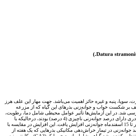
ت، سویا، پنبه و غیره حائز اهمیت می‌باشد. جهت مهار این علف هرز
ف بر شکست خواب و جوانه‌زنی بذرهای این گیاه که از مزرعه
 کشاورزی و منابع طبیعی دانشگاه تهران در پاییز سال 1384 جمع‌آوری شده بود، بررسی شد. در این آزمایش‌ها تأثیر عوامل محیطی شامل دما، رطوبت،
نور و نیز مواد تنظیم‌کننده رشد گیاهی شامل جیبرلین و کاینتین بر شکست خواب بذرهای تاتوره بررسی شد. بذرهای برداشت شده از گیاه مادری دارای درصد جوانه‌زنی ناچیزی (4 درصد) بودند، درحالیکه با
نگهداری بذرها در سه دمای: محیط طبیعی خاک، سردخانه (2±5 درجه سانتیگراد) و دمای اتاق (2± 23 درجه سانتیگراد) در فاصله زمانی 15 آذر تا 15 اسفندماه جوانه‌زنی افزایش یافت. این افزایش در مقایسه با
ها باعث افزایش جوانه‌زنی شد و درصد جوانه‌زنی در تیمار خراش‌دهی مکانیکی بذرهایی که یک هفته از
برداشت آنها گذشته بود، حدود 25/28 و برای بذرهایی که 70 روز در دمای 2±5 درجه سانتی‌گراد نگهداری شده بودند 5/75 درصد بود. تأثیر مواد تنظیم کننده رشد گیاهی شامل، اسید جیبرلیک (GA3) و کاینتین نیز