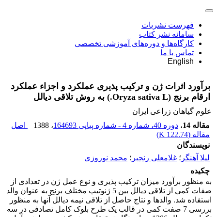
فهرست نشریات
سامانه نشر کتاب
کارگاه‌ها و دوره‌های آموزشی تخصصی
تماس با ما
English
برآورد اثرات ژن و ترکیب پذیری عملکرد و اجزاء عملکرد
ارقام برنج (Oryza sativa L.) به روش تلاقی دیالل
علوم گیاهان زراعی ایران
مقاله 14
،
دوره 40، شماره 4 - شماره پیاپی 164693
، 1388
اصل
مقاله (
122.74 K
)
نویسندگان
لیلا آهنگر
؛
غلامعلی رنجبر
؛
محمد نوروزی
چکیده
به منظور برآورد میزان ترکیب پذیری و نوع عمل ژن در تعدادی از
صفات کمی از تلاقی دیالل بین 5 ژنوتیپ مختلف برنج به عنوان والد
استفاده شد. والدها و نتاج حاصل از تلاقی نیمه دیالل آنها به منظور
بررسی 7 صفت کمی در قالب یک طرح بلوک کامل تصادفی در سه