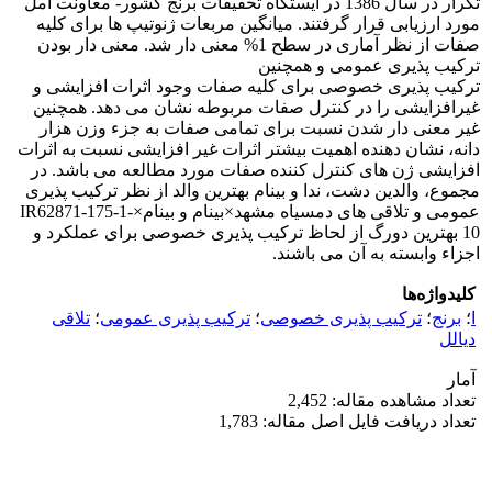
تکرار در سال 1386 در ایستگاه تحقیقات برنج کشور- معاونت آمل
مورد ارزیابی قرار گرفتند. میانگین مربعات ژنوتیپ ها برای کلیه
صفات از نظر آماری در سطح 1% معنی دار شد. معنی دار بودن
ترکیب پذیری عمومی و همچنین
ترکیب پذیری خصوصی برای کلیه صفات وجود اثرات افزایشی و
غیرافزایشی را در کنترل صفات مربوطه نشان می دهد. همچنین
غیر معنی دار شدن نسبت برای تمامی صفات به جزء وزن هزار
دانه، نشان دهنده اهمیت بیشتر اثرات غیر افزایشی نسبت به اثرات
افزایشی ژن های کنترل کننده صفات مورد مطالعه می باشد. در
مجموع، والدین دشت، ندا و بینام بهترین والد از نظر ترکیب پذیری
عمومی و تلاقی های دمسیاه مشهد×بینام و بینام×IR62871-175-1-
10 بهترین دورگ از لحاظ ترکیب پذیری خصوصی برای عملکرد و
اجزاء وابسته به آن می باشند.
کلیدواژه‌ها
ا
؛
برنج
؛
ترکیب پذیری خصوصی
؛
ترکیب پذیری عمومی
؛
تلاقی
دیالل
آمار
تعداد مشاهده مقاله: 2,452
تعداد دریافت فایل اصل مقاله: 1,783