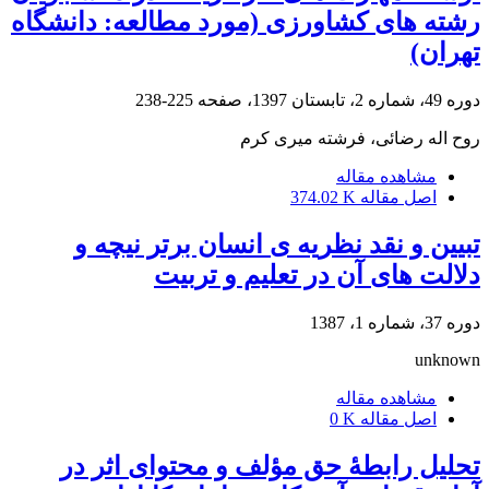
رشته های کشاورزی (مورد مطالعه: دانشگاه
تهران)
دوره 49، شماره 2، تابستان 1397، صفحه
225-238
روح اله رضائی، فرشته میری کرم
مشاهده مقاله
اصل مقاله
374.02 K
تبیین و نقد نظریه ی انسان برتر نیچه و
دلالت های آن در تعلیم و تربیت
دوره 37، شماره 1، 1387
unknown
مشاهده مقاله
اصل مقاله
0 K
تحلیل رابطۀ حق مؤلف و محتوای اثر در