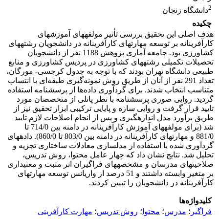
2
دانشگاه زنجان
چکیده
هدف اصلی این تحقیق بررسی تأثیر مولفه­های آموزش­های
کارآفرینانه بر توسعه مهارت­های کارآفرینانه در دانشجویان رشته­های
کشاورزی بود. جامعه آماری پژوهش 1188 نفر از دانشجویان
تحصیلات تکمیلی رشته­های کشاورزی در پردیس کشاورزی و منابع
طبیعی دانشگاه تهران بودند که با توجه به جدول کرجسی- مورگان،
تعداد 291 نفر از آنان از طریق روش نمونه‌گیری طبقه‌ای با انتساب
متناسب انتخاب شدند. برای گردآوری داده‌ها از پرسشنامه استفاده
گردید. روایی صوری پرسشنامه با نظر پانلی از متخصصان مورد
تایید قرار گرفت و روایی سازه و پایایی ترکیبی ابزار تحقیق نیز از
طریق برآورد مدل اندازه­گیری و پس از انجام اصلاحات لازم تایید
شد (برای مولفه­های آموزش کارآفرینانه در دامنه بین 714/0 تا
881/0 و مهارت­های کارآفرینانه در دامنه بین 803/0 تا 860/0). داده­های
گردآوری شده با استفاده از مدل­سازی معادلات ساختاری تجزیه و
تحلیل شد. نتایج نشان داد که چهار عامل محتوا، روش تدریس،
صلاحیت­های مدرسان و مشخصه­های فراگیران اثر مثبت و معنی­داری
بر متغیر وابسته داشتند و 51 درصد از واریانس توسعه مهارت­های
کارآفرینانه در دانشجویان را تبیین کردند.
کلیدواژه‌ها
فراگیر
؛
مدرس
؛
محتوا
؛
روش تدریس
؛
مهارت کارآفرینی