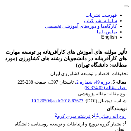
فهرست نشریات
سامانه نشر کتاب
کارگاه‌ها و دوره‌های آموزشی تخصصی
تماس با ما
English
تأثیر مولفه های آموزش های کارآفرینانه بر توسعه مهارت
های کارآفرینانه در دانشجویان رشته های کشاورزی (مورد
مطالعه: دانشگاه تهران)
تحقیقات اقتصاد و توسعه کشاورزی ایران
مقاله 5
،
دوره 49، شماره 2
، تابستان 1397
، صفحه
225-238
اصل مقاله (
374.02 K
)
نوع مقاله: مقاله پژوهشی
شناسه دیجیتال (DOI):
10.22059/ijaedr.2018.67673
نویسندگان
2
1
*
روح اله رضائی
؛
فرشته میری کرم
1
دانشیار گروه ترویج و ارتباطات و توسعه روستایی، دانشگاه
زنجان