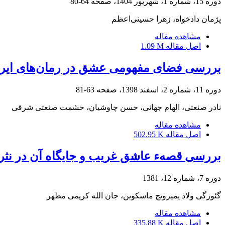
دوره 15، شماره 1، شهریور 1404، صفحه
64-80
پژمان دادخواه، زهرا حسینی‌اعظم
مشاهده مقاله
اصل مقاله
1.09 M
بررسی فضای مفهومی عشق در رمان‌های ایرانی 
دوره 11، شماره 2، اسفند 1398، صفحه
63-81
نادر صنعتی، الهام جهانی، حسن چاوشیان، حشمت صنعتی شرقی
مشاهده مقاله
اصل مقاله
502.95 K
بررسی قصهء عاشق غریب و جایگاه آن در نثر 
دوره 7، شماره 12، 1381
گئورگى ولاد یمیرویچ ماسکوین، جان الله کریمى مطهر
مشاهده مقاله
اصل مقاله
335.88 K