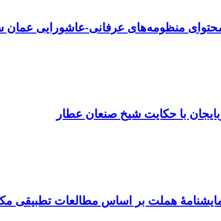
توای منظومه‌های عرفانی‌‌-عاشورایی عمان س
ربایجان با حکایت شیخ صنعان عطار
مایشنامۀ هملت بر اساس مطالعات تطبیقی مکت