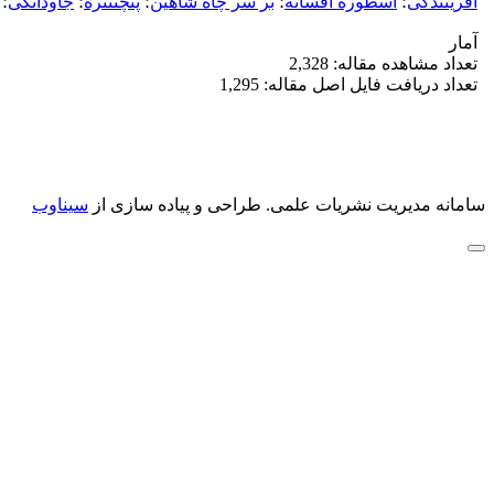
آفرینندگی
؛
اسطوره افسانه
؛
بر سر چاه شاهین
؛
پنچتنتره
؛
جاودانگی
؛
آمار
تعداد مشاهده مقاله: 2,328
تعداد دریافت فایل اصل مقاله: 1,295
سامانه مدیریت نشریات علمی.
طراحی و پیاده سازی از
سیناوب