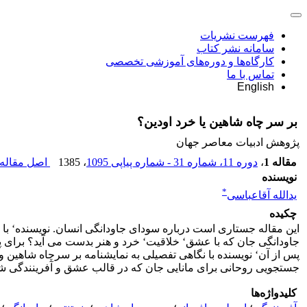
فهرست نشریات
سامانه نشر کتاب
کارگاه‌ها و دوره‌های آموزشی تخصصی
تماس با ما
English
بر سر چاه شاهین یا خرد اودین؟
پژوهش ادبیات معاصر جهان
مقاله 1
،
دوره 11، شماره 31 - شماره پیاپی 1095
، 1385
اصل مقاله 
نویسنده
*
یدالله آقاعباسی
چکیده
این مقاله جستاری است درباره سودای جاودانگی انسان. نویسنده‘ با ا
جاودانگی جان که با عشق‘ خلاقیت‘ خرد و هنر بدست می آید؟ برای پا
پس از آن‘ نویسنده با نگاهی تفصیلی به نمایشنامه بر سرچاه شاهین و ا
جستجویی روحانی برای مانایی جان که در قالب عشق و آفرینندگی 
کلیدواژه‌ها