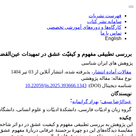
فهرست نشریات
سامانه نشر کتاب
کارگاه‌ها و دوره‌های آموزشی تخصصی
تماس با ما
English
بررسی تطبیقی مفهوم و کیفیّت عشق در تمهیدات عین‌القضا
پژوهش های ایران شناسی
مقالات آماده انتشار
، پذیرفته شده، انتشار آنلاین از 03 تیر 1404
نوع مقاله: مقاله پژوهشی
شناسه دیجیتال (DOI):
10.22059/jis.2025.393666.1343
نویسندگان
*
عبدالرّضا سیف
؛
بهزاد گرانمایه
گروه زبان و ادبیّات فارسی، دانشکدۀ ادبیّات و علوم انسانی، دانشگاه 
چکیده
این پژوهش به بررسی تطبیقی مفهوم و کیفیت عشق در دو اثر شاخص ا
مقایسۀ دیدگاه‌های این دو چهرۀ برجستۀ عرفانی دربارۀ مفهوم عشق ا
از بنیادی‌ترین مفاهیم در سنت عرفان اسلامی، مفهومی چندوجهی، پیچ