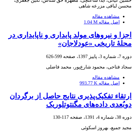
حسین کیانی، آیدا ساعتچی، مطهره حق شناس، نگین جعفری،
محسن لبافی مزرعه شاهی
مشاهده مقاله
اصل مقاله
1.04 M
اجزا و نیروهای مولد پایداری و ناپایداری در
محلۀ تاریخی «عودلاجان»
دوره 7، شماره 3، پاییز 1397، صفحه
599-626
سجاد فتاحی، محمود شارع‌پور، محمد فاضلی
مشاهده مقاله
اصل مقاله
993.77 K
ارتقاء تفکیک‌پذیری نتایج حاصل از برگردان
دو‌بُعدی داده‌های مگنتوتلوریک
دوره 38، شماره 4، 1391، صفحه
117-130
مجید جمیع، بهروز اسکوئی