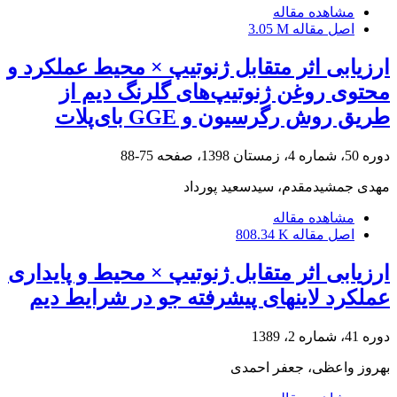
مشاهده مقاله
اصل مقاله
3.05 M
ارزیابی اثر متقابل ژنوتیپ × محیط عملکرد و
محتوی روغن ژنوتیپ‌های گلرنگ دیم از
طریق روش رگرسیون و GGE بای‌پلات
دوره 50، شماره 4، زمستان 1398، صفحه
75-88
مهدی جمشیدمقدم، سیدسعید پورداد
مشاهده مقاله
اصل مقاله
808.34 K
ارزیابی اثر متقابل ژنوتیپ × محیط و پایداری
عملکرد لاین‎های پیشرفته جو در شرایط دیم
دوره 41، شماره 2، 1389
بهروز واعظی، جعفر احمدی