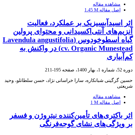
مشاهده مقاله
اصل مقاله
1.45 M
اثر اسیدآبسیزیک بر عملکرد، فعالیت
آنزیم‌های آنتی‌اکسیدانی و محتوای پرولین
گیاه اسطوخودوس‎ ‎‏(‏Lavendula angustifolia
cv. Organic Munestead‏) در واکنش به
‌کم‌آبیاری
دوره 52، شماره 1، بهار 1400، صفحه
195-211
حسین گرگینی شبانکاره، سارا خراسانی نژاد، حسن سلطانلو، وحید
شریعتی
مشاهده مقاله
اصل مقاله
1 M
اثر باکتری‌های تأمین‌کننده نیتروژن و فسفر
بر ویژگی‌های نشای گوجه‌فرنگی