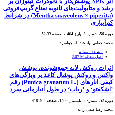
اثر NPK پوشش‌دار با نانوذرات کیتوزان بر
رشد و متابولیت‌های ثانویه نعناع گریپ‌فروتی
(Mentha suaveolens × piperita) در شرایط
کم‌آبیاری
دوره 56، شماره 3، پاییز 1404، صفحه
33-52
محمد حقانی نیا، عبدالله جوانمرد
مشاهده مقاله
اصل مقاله
2.07 M
اثرات روکش لایه جمع‌شونده، پوشش
واکس و روکش پوشال کاغذ بر ویژگی‌های
کیفی انارهای‌ ‏(‏Punica granatum L.‎‏) رقم
’اشکفتو‘ و ’رباب‘ در طول انبارمانی سرد
دوره 52، شماره 2، تابستان 1400، صفحه
405-418
محمد رضا صفی زاده