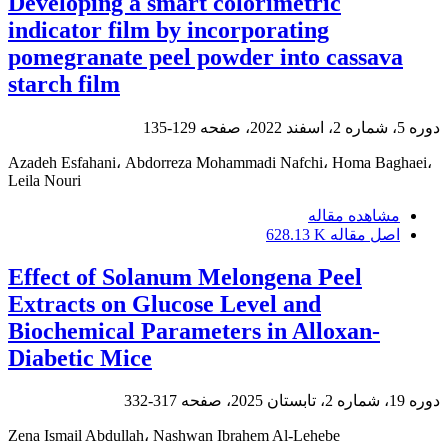
Developing a smart colorimetric
indicator film by incorporating
pomegranate peel powder into cassava
starch film
دوره 5، شماره 2، اسفند 2022، صفحه
129-135
Azadeh Esfahani، Abdorreza Mohammadi Nafchi، Homa Baghaei،
Leila Nouri
مشاهده مقاله
اصل مقاله
628.13 K
Effect of Solanum Melongena Peel
Extracts on Glucose Level and
Biochemical Parameters in Alloxan-
Diabetic Mice
دوره 19، شماره 2، تابستان 2025، صفحه
317-332
Zena Ismail Abdullah، Nashwan Ibrahem Al-Lehebe