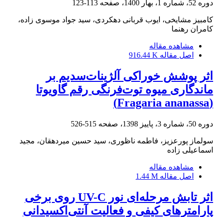
دوره 52، شماره 1، بهار 1400، صفحه
113-123
کامبیز مشایخی، ایوب قربانی دهکردی، سید جواد موسوی زاده،
کامران رهنما
مشاهده مقاله
اصل مقاله
916.44 K
اثر پوشش خوراکی آلژینات‌سدیم بر
ماندگاری میوه توت‌فرنگی رقم گاویوتا
(Fragaria ananassa)
دوره 50، شماره 3، پاییز 1398، صفحه
515-526
سولماز پورعزیز، فاطمه ناظوری، سید حسین میردهقان، مجید
اسماعیلی زاده
مشاهده مقاله
اصل مقاله
1.44 M
اثر تابش مرحله‌ای نور UV-C روی برخی
پارامترهای کیفی و فعالیت آنتی‌اکسیدانی