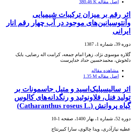
اصل مقاله
380.46 K
اثر رقم بر میزان ترکیبات شیمیایی
وآنتوسیانین‌های موجود در آب چهار رقم انار
ایرانی
دوره 39، شماره 1، 1387
گلاره موسوی نژاد، زهرا امام جمعه، کرامت اله رضایی، بابک
دلخوش، محمدحسین حداد خداپرست
مشاهده مقاله
اصل مقاله
1.35 M
اثر سالیسیلیک‌اسید‌ و متیل‎ ‎‏‌جاسمونات بر
تولید فنل، فلاونوئید و رنگدانه‌های کالوس
گیاه پروانش ‏‏(‏Catharanthus roseus L.‎‏)‏
دوره 52، شماره 1، بهار 1400، صفحه
1-10
عطیه نیازآذری، ویدا چالوی، سارا کبیرنتاج