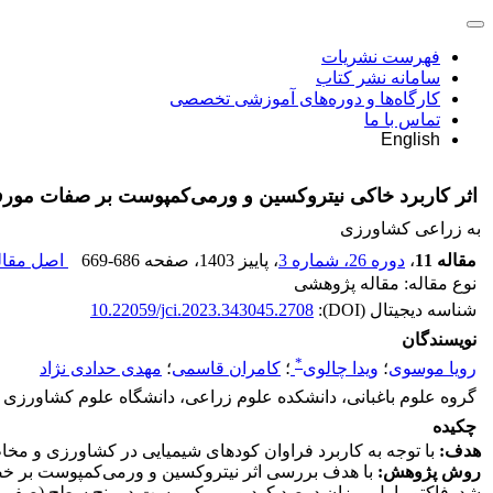
فهرست نشریات
سامانه نشر کتاب
کارگاه‌ها و دوره‌های آموزشی تخصصی
تماس با ما
English
اثر کاربرد خاکی نیتروکسین و ورمی‌کمپوست بر صفات مورفولوژی و
به زراعی کشاورزی
مقاله 11
،
دوره 26، شماره 3
، پاییز 1403
، صفحه
669-686
اصل مقاله
نوع مقاله: مقاله پژوهشی
شناسه دیجیتال (DOI):
10.22059/jci.2023.343045.2708
نویسندگان
*
رویا موسوی
؛
ویدا چالوی
؛
کامران قاسمی
؛
مهدی حدادی نژاد
گروه علوم باغبانی، دانشکده علوم زراعی، دانشگاه علوم کشاورزی و
چکیده
هدف:
با توجه به کاربرد فراوان کودهای شیمیایی در کشاورزی و مخا
روش پژوهش:
با هدف بررسی اثر نیتروکسین و ورمی‌کمپوست بر خصو
شد. فاکتور اول میزان درصد کود ورمی‌کمپوست در پنج سطح (صفر، 10، 20، 30 و 40 درصد حجمی) و فاکتور دوم تلقیح و عدم تلقیح با نیتروکسین (Ni) بود