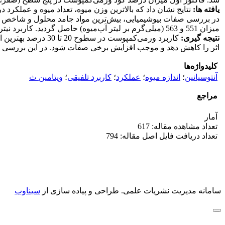
یافته ­ها:
میزان 551 و 563 (میلی‌گرم بر لیتر آب‌میوه) حاصل گردید. کاربرد نیتروکسین به‌همراه ورمی‌کمپوست 30 درصد بیش‌ترین ویتامین ث را در میان همه تیمارها به‌همراه داشت.
نتیجه ­گیری:
کاربرد ورمی‌کمپوس
اثر را کاهش دهد و موجب افزایش برخی صفات شود. در این بررسی کاربرد ورمی‌کمپوست در سطوح 20 تا 30 درصد به‌همراه نیتروکسین
کلیدواژه‌ها
آنتوسیانین
؛
اندازه میوه
؛
عملکرد
؛
کاربرد تلفیقی
؛
ویتامین ث
مراجع
آمار
تعداد مشاهده مقاله: 617
تعداد دریافت فایل اصل مقاله: 794
سامانه مدیریت نشریات علمی.
طراحی و پیاده سازی از
سیناوب