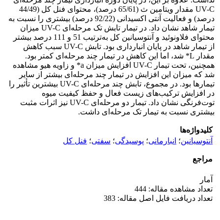
UV-C مقدار ویتامین ث (65/61 درصد)، محتوای فنل کل (44/49
درصد) و فعالیت آنتی اکسیدانی (92/22 درصد) بیشتری را نسبت به
تیمار شاهد نشان داد. در تیمار تابش تک مرحله‌ای UV-C میزان
محتوای فلاونوئید و آنتوسیانین کل به‌ترتیب 51 و 111 درصد بیشتر
از تیمار شاهد در پایان انبارداری بود. تابش UV-C سبب کاهش
مقدار L* شد، اما این کاهش در تیمار چند مرحله‌ای کمتر بود.
همچنین، تحت تیمار UV-C افزایش میزان a* و زاویه هیو مشاهده
شد که میزان این افزایش در تیمار چند مرحله‌ای بیشتر از سایر
تیمارها بود. در مجموع، تابش چند مرحله‌ای UV-C بیشترین تأثیر را
در افزایش ترکیب‌های زیست فعال و حفظ کیفیت میوه
توت‌فرنگی نشان داد. تیمار دو مرحله‌ای UV-C نیز اثرات مثبت
بیشتری نسبت به تیمار تک مرحله‌ای داشت.
کلیدواژه‌ها
آنتوسیانین
؛
انبارمانی
؛
پوسیدگی
؛
سفتی
؛
فنل کل
مراجع
آمار
تعداد مشاهده مقاله: 444
تعداد دریافت فایل اصل مقاله: 383