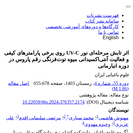
فهرست نشریات
سامانه نشر کتاب
کارگاه‌ها و دوره‌های آموزشی تخصصی
تماس با ما
English
اثر تابش مرحله‌ای نور UV-C روی برخی پارامترهای کیفی
و فعالیت آنتی‌اکسیدانی میوه توت‌فرنگی رقم پاروس در
دوره انبارمانی
علوم باغبانی ایران
دوره 55، شماره 4
، زمستان 1403
، صفحه
655-678
اصل مقاله
)
1.86 M
(
نوع مقاله: مقاله پژوهشی
شناسه دیجیتال (DOI):
10.22059/ijhs.2024.376357.2174
نویسندگان
3
2
*
1
مهنوش هاشمی
؛
محمد سیاری
؛
مرتضی سلیمانی اقدم
؛
علی
4
1
عزیزی
؛
وحیده مهدوی
1
گروه علوم باغبانی،دانشکده کشاورزی، دانشگاه بوعلی سینا،