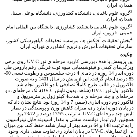
همدان، ایران
2
گروه علوم باغبانی، دانشکده کشاورزی، دانشگاه بوعلی سینا،
همدان، ایران.
3
گروه علوم باغبانی دانشکده کشاورزی، دانشگاه بین المللی امام
خمینی، قزوین، ایران
4
بخش تحقیقات آفتکش ها، موسسه تحقیقات گیاهپزشکی کشور،
سازمان تحقیقات،آموزش و ترویج کشاورزی،تهران، ایران
چکیده
این پژوهش با هدف بررسی کاربرد مرحله‌ای نور UV-C روی برخی
ویژگی‌های کیفی و فیتوشیمیایی میوه توت فرنگی رقم پاروس طی
دوره انبار 14 روزه در دمای 4 درجه سلسیوس و رطوبت نسبی 90-
85 درصد انجام گرفت. این آزمایش در سال 1401 و به صورت
فاکتوریل در قالب طرح کاملاً تصادفی با دو فاکتور انجام شد.
فاکتور اول نور UV-C (شاهد، بدون تابش UV-C)، تک مرحله‌ای، دو
مرحله‌ای و چند مرحله‌ای با شدت4 کیلو ژول یر متر‌مربع(، و
فاکتور دوم دوره انباری (صفر، 7 و 14 روز) بود. نتایج نشان داد که
در پایان دوره انبارداری، میزان کاهش وزن و پوسیدگی در تیمار
تابش چند مرحله‌ای UV-C به ترتیب 17/55 درصد و 73/72 بود.
همچنین، این تیمار توانست سفتی و مقدار اسیدیته قابل تیتراسیون
را به ترتیب 148 و 64 درصد بهتر از تیمار شاهد حفظ کند. بین میزان
پی اچ تیمارهای UV-C در پایان انبارداری تفاوت معنی داری وجود
نداشت. علاوه بر این، در پایان دوره انبارداری تیمار چند مرحله‌ای