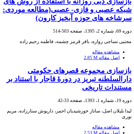
بازسازی دبی روزانه با استفاده از روش های
شبکه عصبی و فازی- عصبی(مطالعه موردی:
سرشاخه های حوزه آبخیز کارون)
دوره 69، شماره 2، 1395، صفحه
503-514
مجتبی نساجی زواره، باقر قرمز چشمه، فاطمه رحیم زاده
مشاهده مقاله
اصل مقاله
2.85 M
بازسازی مجموعه قصرهای حکومتی
دارالسلطنه تبریز در دورۀ قاجار با استناد بر
مستندات تاریخی
دوره 19، شماره 1، 1393، صفحه
33-42
لیدا بلیلان اصل، ساناز خورشیدیان احمر، داریوش ستارزاده، مریم
نوری
مشاهده مقاله
اصل مقاله
2.53 M