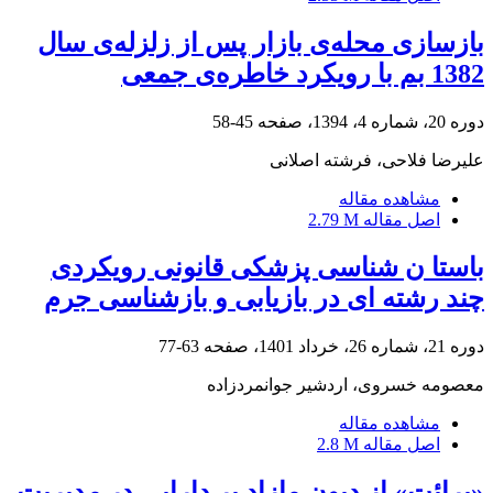
بازسازی محله‌ی بازار پس از زلزله‌ی سال
1382 بم با رویکرد خاطره‌ی جمعی
دوره 20، شماره 4، 1394، صفحه
45-58
علیرضا فلاحی، فرشته اصلانی
مشاهده مقاله
اصل مقاله
2.79 M
باستا ن شناسی پزشکی قانونی رویکردی
چند رشته ای در بازیابی و بازشناسی جرم
دوره 21، شماره 26، خرداد 1401، صفحه
63-77
معصومه خسروی، اردشیر جوانمردزاده
مشاهده مقاله
اصل مقاله
2.8 M
«برائت» از دیون مازاد بر دارایی در مدیریت