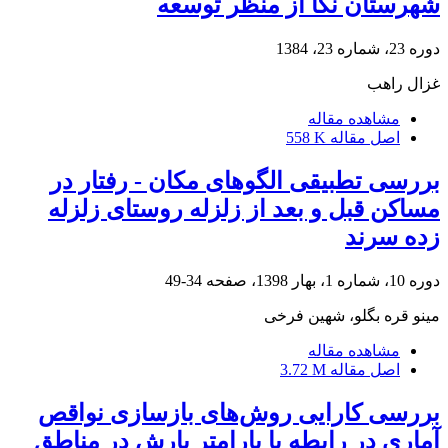
شهرستان نکا از منظر توسعه
دوره 23، شماره 23، 1384
غزال راهب
مشاهده مقاله
اصل مقاله
558 K
بررسی تطبیقی الگوهای مکان - رفتار در
مساکن قبل و بعد از زلزله روستای زلزله
زده سرند
دوره 10، شماره 1، بهار 1398، صفحه
34-49
مینو قره بگلو، شهین فرخی
مشاهده مقاله
اصل مقاله
3.72 M
بررسی کارایی روش‌های بازسازی نواقص
آماری در رابطه با پارامتر بارش در مناطق