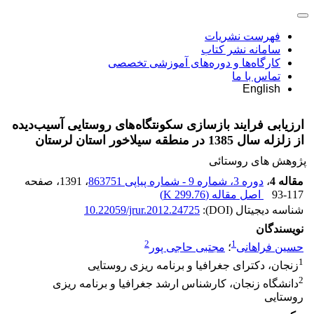
فهرست نشریات
سامانه نشر کتاب
کارگاه‌ها و دوره‌های آموزشی تخصصی
تماس با ما
English
ارزیابی فرایند بازسازی سکونتگاه‌های روستایی آسیب‌دیده
از زلزله سال 1385 در منطقه سیلاخور استان لرستان
پژوهش های روستائی
مقاله 4
،
دوره 3، شماره 9 - شماره پیاپی 863751
، 1391
، صفحه
93-117
اصل مقاله (
299.76 K
)
شناسه دیجیتال (DOI):
10.22059/jrur.2012.24725
نویسندگان
2
1
حسین فراهانی
؛
مجتبی حاجی پور
1
زنجان، دکترای جغرافیا و برنامه ریزی روستایی
2
دانشگاه زنجان، کارشناس ارشد جغرافیا و برنامه ریزی
روستایی