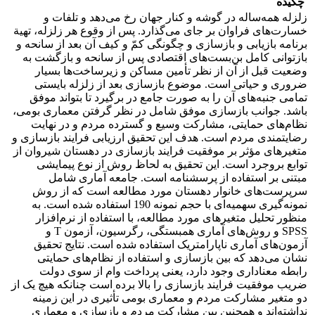
چکیده
زلزله همه‌ساله در گوشه و کنار جهان رخ می‌دهد و تلفات و
خسارت‌های فراوان بر جای می‌گذارد. پس از وقوع هر زلزله، تهیة
برنامه بازیابی و بازسازی و چگونگی کمّ و کیف آن بعد از سانحه و
بازتوانی کامل بن‌بست‌های اقتصادی پس از سانحه و بازگشت به
وضعیت قبل از آن از نظر تأمین مساکن و زیرساخت‌ها بسیار
ضروری و حیاتی است. موضوع بازسازی بعد از زلزله بایستی
تمامی جنبه‌های آن را به صورت جامع در برگیرد تا بتواند موفق
باشد. جوانب بازسازی موفق شامل در نظر گرفتن معماری بومی،
نظام‌های حمایتی، مشارکت وسیع و گسترده مردم و در نهایت
رضایتمندی مردم است. هدف این تحقیق ارزیابی فرایند بازسازی و
متغیرهای مؤثر بر موفقیت فرایند بازسازی در دهستان شیروان از
توابع بروجرد است. این تحقیق به لحاظ روش از نوع پیمایشی
مبتنی بر استفاده از پرسشنامه است. جامعه آماری شامل
سرپرست‌های خانوار دهستان مورد مطالعه است که از روش
نمونه‌گیری سهمیه‌ای با حجم نمونه 190 استفاده شده است. به
منظور تحلیل متغیرهای مورد مطالعه، با استفاده از نرم‌افزار
SPSS و روش‌های آماری همبستگی، رگرسیون، آزمون T و
آزمون‌های آماری ناپارامتریک استفاده شده است. نتایج تحقیق
نشان می‌دهد که بین بازسازی و استفاده از نظام‌های حمایتی
رابطه معناداری وجود دارد، یعنی پرداخت وام از سوی دولت
ضریب موفقیت فرایند بازسازی را بالا برده است چنانکه هیچ یک از
دو متغیر مشارکت مردم و معماری بومی تأثیری در این زمینه
نداشته‌اند و همچنین بین مشارکت مردم و بازسازی و معماری