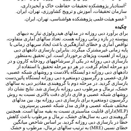
2
استادیار پژوهشکده تحقیقات حفاظت خاک و آبخیزداری،
سازمان تحقیقات، آموزش و ترویج کشاورزی، تهران، ایران.
3
عضو هیئت‌علمی پژوهشکده هواشناسی، تهران، ایران.
چکیده
برای برآورد دبی روزانه در مدل‏های هیدرولوژی نیاز به دبی‏های
پیوسته در بازه زمانی روزانه هست. تعداد سال‏های آماری متفاوت،
نواقص آماری و خطای اندازه‏گیری باعث ایجاد سری‏های زمانی با
پایه زمانی غیرمشترک می‏گردد. بنابراین بازسازی داده‏های دبی
روزانه از اهمیت ویژه‏ای برخوردار است. این تحقیق به‌منظور
بازسازی دبی روزانه در یکی از سرشاخه‏های رودخانه کارون و در
دو مرحله انجام گرفت. در هر دو مرحله تحقیق با استفاده از
داده‏های دبی روزانه دو ایستگاه بالادست و روش‏های شبکه عصبی،
فازی-عصبی و رگرسیون دومتغیره دبی روزانه ایستگاه پائین‌دست
بازسازی گردید. در مرحله دوم با گروه‏بندی مقادیر دبی به سال‏های
خشک، نرمال و مرطوب دبی روزانه بازسازی شد. نتایج نشان داد
روش‏های شبکه عصبی و فازی دارای دقت بالا‏تری نسبت به روش
رگرسیون دومتغیره برای بازسازی دبی روزانه بود. بین مدل‏های
مختلف شبکه عصبی و فازی مدل شبکه عصبی پرسپترون
(MLP)دارای قابلیت مناسب‏تری نسبت به بقیه مدل‏ها است. همچنین
گروه‏بندی دبی به سال‌های خشک، نرمال و مرطوب باعث کاهش
خطا در بازسازی دبی روزانه گردید. بر اساس شاخص میانگین
خطای نسبی (MRE) به ترتیب سال‏های نرمال، مرطوب و خشک