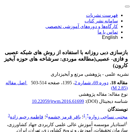
فهرست نشریات
سامانه نشر کتاب
کارگاه‌ها و دوره‌های آموزشی تخصصی
تماس با ما
English
بازسازی دبی روزانه با استفاده از روش های شبکه عصبی
و فازی- عصبی(مطالعه موردی: سرشاخه های حوزه آبخیز
کارون)
نشریه علمی - پژوهشی مرتع و آبخیزداری
مقاله 18
،
دوره 69، شماره 2
، 1395
، صفحه
503-514
اصل مقاله
)
2.85 M
(
نوع مقاله: مقاله پژوهشی
شناسه دیجیتال (DOI):
10.22059/jrwm.2016.61699
نویسندگان
3
2
1
*
مجتبی نساجی زواره
؛
باقر قرمز چشمه
؛
فاطمه رحیم زاده
1
استادیار موسسه آموزش عالی علمی کاربردی جهاد کشاورزی،
سازمان تحقیقات، آموزش و ترویج کشاورزی، تهران، ایران.