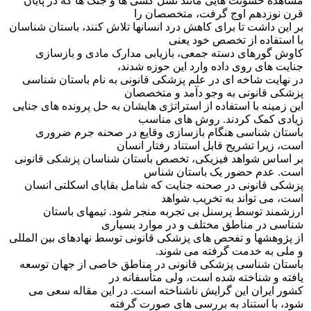
مشاهده خشونت هایی مانند نسل کشی ها و جنگ ها که در پایان
قرن نوزدهم اوج گرفت، متخصصان را
بر این داشت تا برای کاهش درد انسانها تلاش کنند، باستان شناسان
با استفاده از تخصص خود یعنی
کاوش گورهای دسته جمعی، بازیابی مدارک مادی و بازسازی
جنایت های روی داده وارد این حوزه شدند،
در نهایت شاخه ای در علم پزشکی قانونی به نام باستان شناسی
پزشکی قانونی به وجو دآمد و متخصصان
این زمینه با استفاده از استراتژی هایشان به حل پرونده های جنایی
زیادی کمک کردند. روش های مناسب
باستان شناسی هنگام بازسازی وقایع در صحنه جرم ضروری
است، زیرا تشریح قابل استناد رفتار انسان
بر اساس شواهد فیزیکی، تخصص باستان شناسان پزشکی قانونی
است. عدم حضور یک باستان شناس
پزشکی قانونی در صحنه جنایت که شامل بقایای اسکلتی انسان
است، می تواند به تخریب شواهد
ارزشمند توسط پرسنل بی تجربه منجر شود. تیمهای باستان
شناسی در مناطق مختلف و در موارد بسیاری
از پژوهشها و تفحص های پزشکی قانونی توسط نهادهای بین المللی
و ملی به خدمت گرفته می شوند.
باستان شناسی پزشکی قانونی در مناطق خاصی از جهان توسعه
یافته و شناخته شده است، ولی متأسفانه در
کشور ایران این گرایش ناشناخته است. در این مقاله سعی می
شود، با استناد به بررسی های صورت گرفته