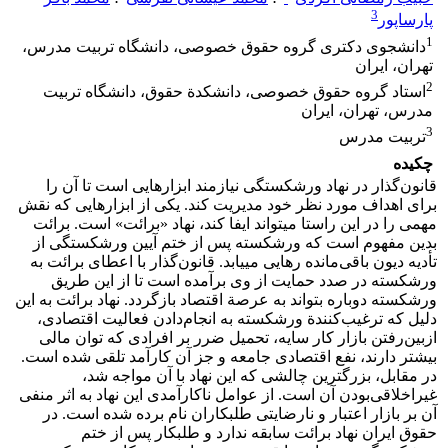
3
پارساپور
1
دانشجوی دکتری گروه حقوق خصوصی، دانشگاه تربیت مدرس،
تهران، ایران
2
استاد گروه حقوق خصوصی، دانشکدة حقوق، دانشگاه تربیت
مدرس، تهران، ایران
3
تربیت مدرس
چکیده
قانون‌گذار در نهاد ورشکستگی نیازمند ابزارهایی است تا آن را
برای اهداف مورد نظر خود مدیریت کند. یکی از ابزارهایی که نقش
مهمی را در این راستا می­تواند ایفا کند، نهاد «برائت» است. برائت
بدین مفهوم است که ورشکسته پس از ختم آیین ورشکستگی از
تأدیه دیون باقی‌مانده رهایی می­یابد. قانون‌گذار با اعطای برائت به
ورشکسته در صدد حمایت از وی برآمده است تا از این طریق
ورشکسته دوباره بتواند به عرصة اقتصاد بازگردد. نهاد برائت به این
دلیل که ترغیب‌کنندة ورشکسته به انجام‌دادن فعالیت اقتصادی،
ازبین‌رفتن بازار کار سایه، تحمیل ضرر بر افرادی که توان مالی
بیشتر دارند، نفع اقتصادی جامعه و جز آن کارآمد تلقی شده است.
در مقابل، بزرگترین چالشی که این نهاد با آن مواجه شد،
غیراخلاقی‌بودن آن است. از عوامل ناکارآمدی این نهاد به اثر منفی
آن بر بازار اعتبار و نارضایتی طلبکاران نام برده شده است. در
حقوق ایران نهاد برائت سابقه ندارد و طلبکار پس از ختم