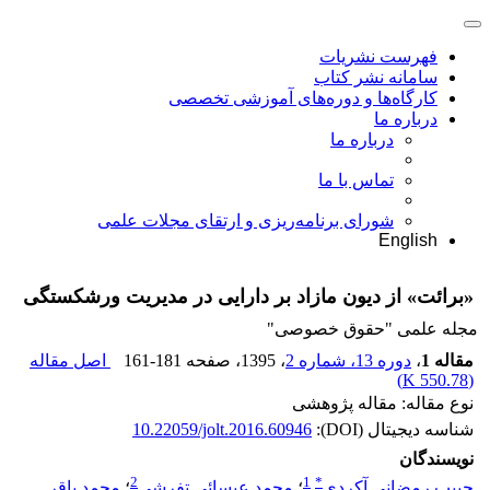
فهرست نشریات
سامانه نشر کتاب
کارگاه‌ها و دوره‌های آموزشی تخصصی
درباره ما
درباره ما
تماس با ما
شورای برنامه‌ریزی و ارتقای مجلات علمی
English
«برائت» از دیون مازاد بر دارایی در مدیریت ورشکستگی
مجله علمی "حقوق خصوصی"
مقاله 1
،
دوره 13، شماره 2
، 1395
، صفحه
161-181
اصل مقاله
)
550.78 K
(
نوع مقاله: مقاله پژوهشی
شناسه دیجیتال (DOI):
10.22059/jolt.2016.60946
نویسندگان
2
1
*
حبیب رمضانی آکردی
؛
محمد عیسائی تفرشی
؛
محمد باقر