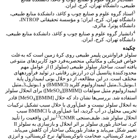
طبیعی، دانشگاه تهران، کرج، ایران.
3
استاد گروه علوم و صنایع چوب و کاغذ، دانشکدة منابع طبیعی،
دانشگاه تهران، کرج، ایران؛ و مؤسسة تحقیقاتی INTROP،
دانشگاه پوترا، مالزی.
4
دانشیار گروه علوم و صنایع چوب و کاغذ، دانشکدة منابع طبیعی،
دانشگاه تهران، کرج، ایران.
چکیده
سلولز فراوان‏ترین پلیمر طبیعی روی کرۀ زمین است که به‌علت
خواص فیزیکی و مکانیکیِ منحصربه‌فرد خود کاربردهای متنوعی
یافته است. ساختار سلولز طبیعی (سلولز I) از عوامل مهم
محدود‌کنندة پتانسیل آن در ارزش رقابتی در تولید فرآورده‏های
مختلف است. در این مطالعه، از دو حلال یونی ایمیدازول پایة
1ـ‌‌بوتیل‌ـ3ـ‌متیل ‌ایمیدازولیوم کلرید (BMIMCl) و 1ـ‌بوتیل‌ـ3ـ‌متیل
ایمیدازولیوم متیل سولفات ([BMIM][MeSO
]) برای انحلال سلولز
4
استفاده شد. بررسی‌ها نشان داد که حلال [BMIM][MeSO
] قادر
4
به ‌‌انحلال سلولز نیست و عمل‌‌آوری با حلال سبب تشکیل ترکیبات
تخریبی محلول در آب گردید، اما عمل‌‌آوری با BMIMCl سبب
13
انحلال سلولز شد. طیف‌سنجی
CNMRنیز این واقعیت را تأیید
کرد. ساختار بلوری سلولز بر اثر انحلال و بازسازی به ‌‌سلولز II
تغییر شکل می‌یابد و مقدار بلورینگی ساختار آن کاهش می‌یابد.
درصد کریستالی، ضخامت نانوکریستال‏ها، نرخ کریستالی، و انرژی