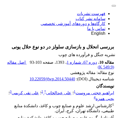
فهرست نشریات
سامانه نشر کتاب
کارگاه‌ها و دوره‌های آموزشی تخصصی
تماس با ما
English
بررسی انحلال و بازسازی سلولز در دو نوع حلال یونی
نشریه جنگل و فرآورده های چوب
مقاله 10
،
دوره 67، شماره 1
، 1393
، صفحه
93-103
اصل مقاله
)
549.9 K
(
نوع مقاله: مقاله پژوهشی
شناسه دیجیتال (DOI):
10.22059/jfwp.2014.50440
نویسندگان
3
2
*
1
ابراهیم حجتی مروست
؛
علی عبدالخانی
؛
علی نقی کریمی
؛
4
یحیی همزه
1
کارشناس ارشد علوم و صنایع چوب و کاغذ، دانشکدة منابع
طبیعی، دانشگاه تهران، کرج، ایران.
2
استادیار گروه علوم و صنایع چوب و کاغذ، دانشکدة منابع