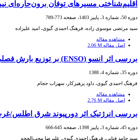
اقلیم‌شناختی مسیرهای توفان برون‌حاره‌ای ن
دوره 50، شماره 3، پاییز 1403، صفحه
773-789
سید مرتضی موسوی زاده، فرهنگ احمدی گیوی، امید علیزاده
مشاهده مقاله
اصل مقاله
2.06 M
بررسی اثر انسو (ENSO) بر توزیع بارش فصلی ایران در دوره 1971- 2000
دوره 35، شماره 4، 1388
فرهنگ احمدی گیوی، داود پرهیزکار، سهراب حجام
مشاهده مقاله
اصل مقاله
2.76 M
بررسی انرژتیک اثر دورپیوند شرق اطلس/غرب روسیه (EA/WR) بر منطقه مدیترانه
دوره 45، شماره 3، پاییز 1398، صفحه
645-666
سید حامد فنایی، فرهنگ احمدی گیوی، علیرضا محب‌الحجه