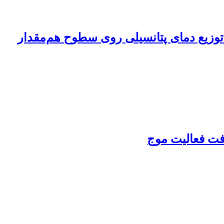
 در مسیرهای توفان نیمکره شمالی در دوره 1958-2023 برمبنای توزیع دمای پتانسیلی روی سطوح هم‌مقدار
افت فعالیت موج