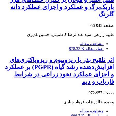
باریک‌برگ و عملکرد و اجزای عملکرد دانه
گلرنگ
صفحه
945-956
طیبه زارعی، سید عبدالرضا کاظمینی، حسین غدیری
مشاهده مقاله
اصل مقاله
878.32 K
اثر تلقیح بذر با ریزوبیوم و ریزوباکتری‌های
افزایش‌دهنده رشد گیاه (PGPR) بر عملکرد
و اجزای عملکرد نخود زراعی در شرایط
فاریاب و دیم
صفحه
957-972
وحیده خالق نژاد، فرهاد جباری
مشاهده مقاله
اصل مقاله
688.7 K