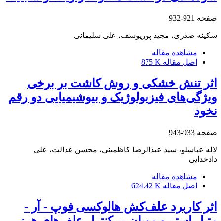
صفحه
921-932
سکینه صدری، مجید پوریوسف، علی سلیمانی
مشاهده مقاله
اصل مقاله
875 K
اثر تنش خشکی و روش کاشت بر برخی
ویژگی‌های فیزیولوژیک و بیوشیمیایی دو رقم
نخود
صفحه
933-943
لاله عباسلو، سید عبدالرضا کاظمینی، محسن عدالت، علی
دادخدایی
مشاهده مقاله
اصل مقاله
624.42 K
اثر کاربرد علف‌کش هالوکسی فوپ - آر -
متیل استر و مویان بر کنترل علف‌های هرز