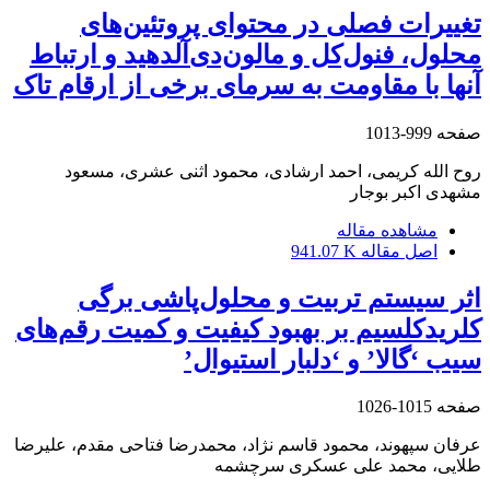
تغییرات فصلی در محتوای پروتئین‌های
محلول، فنول‌کل و مالون‌دی‌آلدهید و ارتباط
آنها با مقاومت به سرمای برخی از ارقام تاک
صفحه
999-1013
روح الله کریمی، احمد ارشادی، محمود اثنی عشری، مسعود
مشهدی اکبر بوجار
مشاهده مقاله
اصل مقاله
941.07 K
اثر سیستم تربیت و محلول‌پاشی برگی
کلریدکلسیم بر بهبود کیفیت و کمیت رقم‌های
سیب ‘گالا’ و ‘دلبار استیوال’
صفحه
1015-1026
عرفان سپهوند، محمود قاسم نژاد، محمدرضا فتاحی مقدم، علیرضا
طلایی، محمد علی عسکری سرچشمه