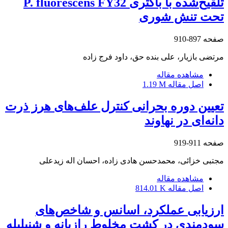
تلقیح‌شده با باکتری P. fluorescens FY32
تحت تنش شوری
صفحه
897-910
مرتضی بازیار، علی بنده حق، داود فرج زاده
مشاهده مقاله
اصل مقاله
1.19 M
تعیین دوره بحرانی کنترل علف‌های هرز ذرت
دانه‌ای در نهاوند
صفحه
911-919
مجتبی خزائی، محمدحسن هادی زاده، احسان اله زیدعلی
مشاهده مقاله
اصل مقاله
814.01 K
ارزیابی عملکرد، اسانس و شاخص‌های
سودمندی در کشت مخلوط رازیانه و شنبلیله